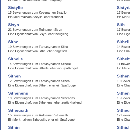
Sistyllo
Sistyri
15 Bewertungen zum Kosenamen Sistyllo
17 Bewer
Ein Merkmal von Sistyllo: eher treudoof
Ein Merkm
Sisyn
Sith
21 Bewertungen zum Rufnamen Sisyn
17 Bewer
Eine Eigenschaft von Sisyn: eher neugierig
Eine Eige
Sithe
Sitheli
10 Bewertungen zum Fantasynamen Sithe
14 Bewer
Eine Eigenschaft von Sithe: eher ängstlich
Eine Char
Sithelle
Sithel
14 Bewertungen zum Fantasynamen Sithelle
11 Bewer
Eine Eigenschaft von Sithelle: eher ein Spaßvogel
Ein Merkm
Sithen
Sithe
12 Bewertungen zum Fantasynamen Sithen
19 Bewer
Eine Eigenschaft von Sithen: eher ein Spaßvogel
Eine Char
Sithenens
Sithen
19 Bewertungen zum Fantasynamen Sithenens
15 Bewe
Eine Eigenschaft von Sithenens: eher zurückhaltend
Eine Eig
Sitheusith
Sithe
15 Bewertungen zum Rufnamen Sitheusith
12 Bewer
Ein Merkmal von Sitheusith: eher ein Spaßvogel
Eine Cha
Sithin
Sithisl