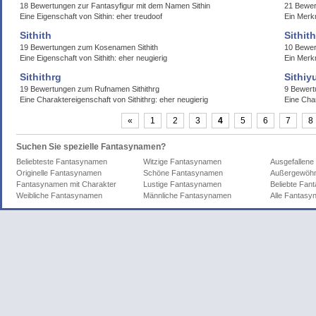
18 Bewertungen zur Fantasyfigur mit dem Namen Sithin
21 Bewer
Eine Eigenschaft von Sithin: eher treudoof
Ein Merkm
Sithith
Sithit
19 Bewertungen zum Kosenamen Sithith
10 Bewer
Eine Eigenschaft von Sithith: eher neugierig
Ein Merk
Sithithrg
Sithiy
19 Bewertungen zum Rufnamen Sithithrg
9 Bewert
Eine Charaktereigenschaft von Sithithrg: eher neugierig
Eine Cha
«
1
2
3
4
5
6
7
8
Suchen Sie spezielle Fantasynamen?
Beliebteste Fantasynamen
Witzige Fantasynamen
Ausgefallen
Originelle Fantasynamen
Schöne Fantasynamen
Außergewöhn
Fantasynamen mit Charakter
Lustige Fantasynamen
Beliebte Fa
Weibliche Fantasynamen
Männliche Fantasynamen
Alle Fantas