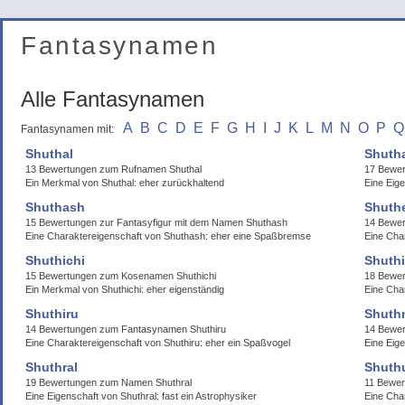
Fantasynamen
Alle Fantasynamen
A
B
C
D
E
F
G
H
I
J
K
L
M
N
O
P
Q
Fantasynamen mit:
Shuthal
Shuth
13 Bewertungen zum Rufnamen Shuthal
17 Bewe
Ein Merkmal von Shuthal: eher zurückhaltend
Eine Eige
Shuthash
Shuth
15 Bewertungen zur Fantasyfigur mit dem Namen Shuthash
14 Bewer
Eine Charaktereigenschaft von Shuthash: eher eine Spaßbremse
Eine Cha
Shuthichi
Shuthi
15 Bewertungen zum Kosenamen Shuthichi
18 Bewer
Ein Merkmal von Shuthichi: eher eigenständig
Eine Char
Shuthiru
Shuth
14 Bewertungen zum Fantasynamen Shuthiru
14 Bewer
Eine Charaktereigenschaft von Shuthiru: eher ein Spaßvogel
Eine Eige
Shuthral
Shuth
19 Bewertungen zum Namen Shuthral
11 Bewe
Eine Eigenschaft von Shuthral: fast ein Astrophysiker
Eine Cha