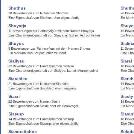
Shuthus
Shuth
20 Bewertungen zum Rufnamen Shuthus
20 Bewe
Eine Eigenschaft von Shuthus: eher eigenständig
Ein Merk
Shuyarja
Shuye
11 Bewertungen zur Fantasyfigur mit dem Namen Shuyarja
15 Bewe
Eine Charaktereigenschaft von Shuyarja: fast ein Astrophysiker
Ein Merk
Shuyus
Sialiri
5 Bewertungen zur Fantasyfigur mit dem Namen Shuyus
11 Bewer
Ein Merkmal von Shuyus: eher treudoof
Eine Char
Siallysu
Siaral
22 Bewertungen zum Fantasynamen Siallysu
18 Bewer
Eine Charaktereigenschaft von Siallysu: fast ein Astrophysiker
Eine Char
Siaraldeu
Siarit
21 Bewertungen zum Rufnamen Siaraldeu
15 Bewer
Eine Eigenschaft von Siaraldeu: eher neugierig
Ein Merk
Siasri
Siasty
22 Bewertungen zum Namen Siasri
16 Bewer
Eine Eigenschaft von Siasri: eher ein Spaßvogel
Ein Merk
Siasurp
Siasu
14 Bewertungen zum Fantasynamen Siasurp
18 Bewe
Eine Eigenschaft von Siasurp: eher eigenständig
Eine Cha
Siasurstiphos
Sidad