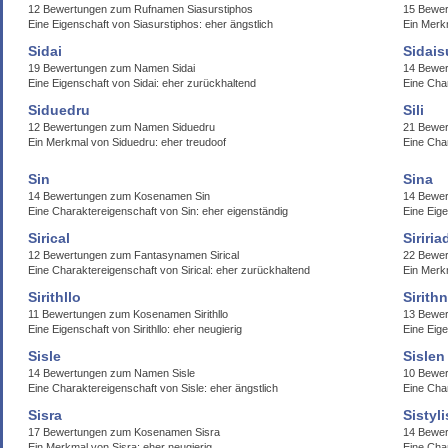
12 Bewertungen zum Rufnamen Siasurstiphos
15 Bewe
Eine Eigenschaft von Siasurstiphos: eher ängstlich
Ein Merkm
Sidai
Sidais
19 Bewertungen zum Namen Sidai
14 Bewer
Eine Eigenschaft von Sidai: eher zurückhaltend
Eine Cha
Siduedru
Sili
12 Bewertungen zum Namen Siduedru
21 Bewer
Ein Merkmal von Siduedru: eher treudoof
Eine Char
Sin
Sina
14 Bewertungen zum Kosenamen Sin
14 Bewer
Eine Charaktereigenschaft von Sin: eher eigenständig
Eine Eige
Sirical
Siriri
12 Bewertungen zum Fantasynamen Sirical
22 Bewer
Eine Charaktereigenschaft von Sirical: eher zurückhaltend
Ein Merkm
Sirithllo
Sirith
11 Bewertungen zum Kosenamen Sirithllo
13 Bewer
Eine Eigenschaft von Sirithllo: eher neugierig
Eine Eige
Sisle
Sislen
14 Bewertungen zum Namen Sisle
10 Bewer
Eine Charaktereigenschaft von Sisle: eher ängstlich
Eine Cha
Sisra
Sistyli
17 Bewertungen zum Kosenamen Sisra
14 Bewer
Ein Merkmal von Sisra: eher neugierig
Eine Char