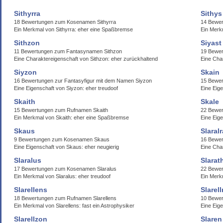
Sithyrra
Sithys
18 Bewertungen zum Kosenamen Sithyrra
14 Bewer
Ein Merkmal von Sithyrra: eher eine Spaßbremse
Ein Merkm
Sithzon
Siyast
11 Bewertungen zum Fantasynamen Sithzon
19 Bewer
Eine Charaktereigenschaft von Sithzon: eher zurückhaltend
Eine Cha
Siyzon
Skain
16 Bewertungen zur Fantasyfigur mit dem Namen Siyzon
15 Bewer
Eine Eigenschaft von Siyzon: eher treudoof
Eine Eige
Skaith
Skale
15 Bewertungen zum Rufnamen Skaith
22 Bewe
Ein Merkmal von Skaith: eher eine Spaßbremse
Eine Eig
Skaus
Slaralr
9 Bewertungen zum Kosenamen Skaus
16 Bewer
Eine Eigenschaft von Skaus: eher neugierig
Eine Char
Slaralus
Slarat
17 Bewertungen zum Kosenamen Slaralus
22 Bewer
Ein Merkmal von Slaralus: eher treudoof
Ein Merk
Slarellens
Slarell
18 Bewertungen zum Rufnamen Slarellens
10 Bewer
Ein Merkmal von Slarellens: fast ein Astrophysiker
Eine Eige
Slarellzon
Slaren