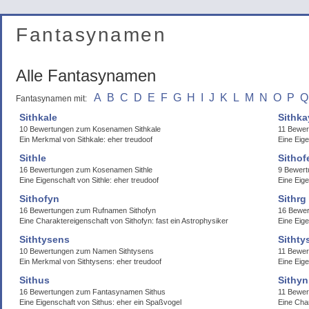
Fantasynamen
Alle Fantasynamen
A
B
C
D
E
F
G
H
I
J
K
L
M
N
O
P
Q
Fantasynamen mit:
Sithkale
Sithka
10 Bewertungen zum Kosenamen Sithkale
11 Bewer
Ein Merkmal von Sithkale: eher treudoof
Eine Eige
Sithle
Sithof
16 Bewertungen zum Kosenamen Sithle
9 Bewert
Eine Eigenschaft von Sithle: eher treudoof
Eine Eige
Sithofyn
Sithrg
16 Bewertungen zum Rufnamen Sithofyn
16 Bewer
Eine Charaktereigenschaft von Sithofyn: fast ein Astrophysiker
Eine Eige
Sithtysens
Sithty
10 Bewertungen zum Namen Sithtysens
11 Bewer
Ein Merkmal von Sithtysens: eher treudoof
Eine Eige
Sithus
Sithyn
16 Bewertungen zum Fantasynamen Sithus
11 Bewer
Eine Eigenschaft von Sithus: eher ein Spaßvogel
Eine Cha