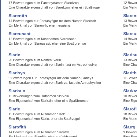
17 Bewertungen zum Fantasynamen Slarellzon
12 Bewe
Eine Charaktereigenschaft von Slarellzon: eher ein Spaßvogel
Ein Merkm
Slarenith
Slaren
14 Bewertungen zur Fantasyfigur mit dem Namen Slarenith
13 Bewer
Ein Merkmal von Slarenith: eher neugierig
Ein Merk
Slareusast
Slare
12 Bewertungen zum Kosenamen Slareusast
14 Bewe
Ein Merkmal von Slareusast: eher eine Spaßbremse
Ein Merk
Slarin
Slarisr
20 Bewertungen zum Namen Slarin
13 Bewer
Eine Charaktereigenschaft von Slarin: fast ein Astrophysiker
Eine Char
Slarisys
Slarith
9 Bewertungen zur Fantasyfigur mit dem Namen Slarisys
11 Bewer
Eine Charaktereigenschaft von Slarisys: fast ein Astrophysiker
Eine Char
Slarkain
Slarka
11 Bewertungen zum Rufnamen Slarkain
10 Bewe
Eine Eigenschaft von Slarkain: eher eine Spaßbremse
Eine Eig
Slarle
Slarof
15 Bewertungen zum Rufnamen Slarle
18 Bewer
Eine Eigenschaft von Slarle: eher ein Spaßvogel
Ein Merkm
Slarofith
Slarrg
14 Bewertungen zum Rufnamen Slarofith
9 Bewert
Ein Merkmal von Slarofith: eher zurückhaltend
Eine Eige