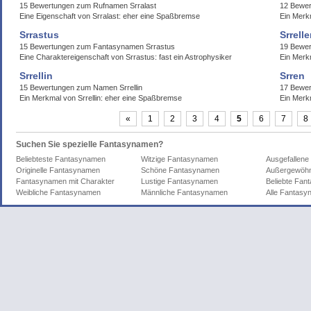
15 Bewertungen zum Rufnamen Srralast
12 Bewer
Eine Eigenschaft von Srralast: eher eine Spaßbremse
Ein Merk
Srrastus
Srrell
15 Bewertungen zum Fantasynamen Srrastus
19 Bewer
Eine Charaktereigenschaft von Srrastus: fast ein Astrophysiker
Ein Merk
Srrellin
Srren
15 Bewertungen zum Namen Srrellin
17 Bewe
Ein Merkmal von Srrellin: eher eine Spaßbremse
Ein Merkm
«
1
2
3
4
5
6
7
8
Suchen Sie spezielle Fantasynamen?
Beliebteste Fantasynamen
Witzige Fantasynamen
Ausgefallen
Originelle Fantasynamen
Schöne Fantasynamen
Außergewöhn
Fantasynamen mit Charakter
Lustige Fantasynamen
Beliebte Fa
Weibliche Fantasynamen
Männliche Fantasynamen
Alle Fantas