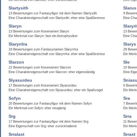
Slartysith
Slarus
13 Bewertungen zur Fantasyfigur mit dem Namen Slartysith
9 Bewert
Eine Charaktereigenschaft von Slartysith: eher eine Spaßbremse
Eine Cha
Slaryn
Slaryri
13 Bewertungen zum Kosenamen Slaryn
13 Bewer
Ein Merkmal von Slaryn: fast ein Astrophysiker
Eine Char
Slaryrrlra
Slarys
18 Bewertungen zum Fantasynamen Slaryrrlra
28 Bewe
Eine Charaktereigenschaft von Slaryrrlra: eher eine Spaßbremse
Ein Merk
Slarzon
Sle
22 Bewertungen zum Kosenamen Slarzon
10 Bewer
Eine Charaktereigenschaft von Slarzon: eher eigenständig
Eine Eige
Slyasurdeu
Sniasu
17 Bewertungen zum Kosenamen Slyasurdeu
6 Bewert
Eine Charaktereigenschaft von Slyasurdeu: eher ein Spaßvogel
Ein Merkm
Sofyn
Sra
20 Bewertungen zur Fantasyfigur mit dem Namen Sofyn
7 Bewer
Ein Merkmal von Sofyn: eher neugierig
Ein Merk
Srg
Srra
17 Bewertungen zur Fantasyfigur mit dem Namen Srg
11 Bewer
Eine Eigenschaft von Srg: eher zurückhaltend
Ein Merkm
Srralast
Srrast