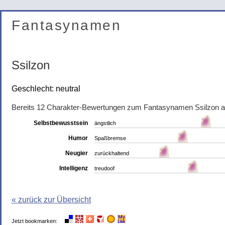
Fantasynamen
Ssilzon
Geschlecht: neutral
Bereits 12 Charakter-Bewertungen zum Fantasynamen Ssilzon 
Selbstbewusstsein
ängstlich
Humor
Spaßbremse
Neugier
zurückhaltend
Intelligenz
treudoof
« zurück zur Übersicht
Jetzt bookmarken: