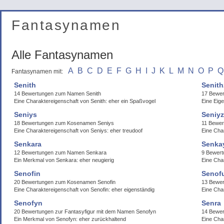
Fantasynamen
Alle Fantasynamen
A
B
C
D
E
F
G
H
I
J
K
L
M
N
O
P
Q
Fantasynamen mit:
Senith
Senit
14 Bewertungen zum Namen Senith
17 Bewer
Eine Charaktereigenschaft von Senith: eher ein Spaßvogel
Eine Eig
Seniys
Seniy
18 Bewertungen zum Kosenamen Seniys
11 Bewe
Eine Charaktereigenschaft von Seniys: eher treudoof
Eine Cha
Senkara
Senka
12 Bewertungen zum Namen Senkara
9 Bewer
Ein Merkmal von Senkara: eher neugierig
Eine Cha
Senofin
Senof
20 Bewertungen zum Kosenamen Senofin
13 Bewe
Eine Charaktereigenschaft von Senofin: eher eigenständig
Eine Cha
Senofyn
Senra
20 Bewertungen zur Fantasyfigur mit dem Namen Senofyn
14 Bewe
Ein Merkmal von Senofyn: eher zurückhaltend
Eine Cha