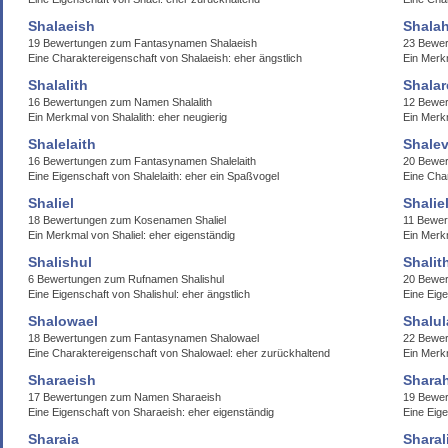
Shalaeish
Shala
19 Bewertungen zum Fantasynamen Shalaeish
23 Bewer
Eine Charaktereigenschaft von Shalaeish: eher ängstlich
Ein Merk
Shalalith
Shalar
16 Bewertungen zum Namen Shalalith
12 Bewe
Ein Merkmal von Shalalith: eher neugierig
Ein Merk
Shalelaith
Shale
16 Bewertungen zum Fantasynamen Shalelaith
20 Bewe
Eine Eigenschaft von Shalelaith: eher ein Spaßvogel
Eine Cha
Shaliel
Shalie
18 Bewertungen zum Kosenamen Shaliel
11 Bewer
Ein Merkmal von Shaliel: eher eigenständig
Ein Merk
Shalishul
Shalit
6 Bewertungen zum Rufnamen Shalishul
20 Bewer
Eine Eigenschaft von Shalishul: eher ängstlich
Eine Eige
Shalowael
Shalul
18 Bewertungen zum Fantasynamen Shalowael
22 Bewer
Eine Charaktereigenschaft von Shalowael: eher zurückhaltend
Ein Merkm
Sharaeish
Shara
17 Bewertungen zum Namen Sharaeish
19 Bewe
Eine Eigenschaft von Sharaeish: eher eigenständig
Eine Eige
Sharaia
Sharal