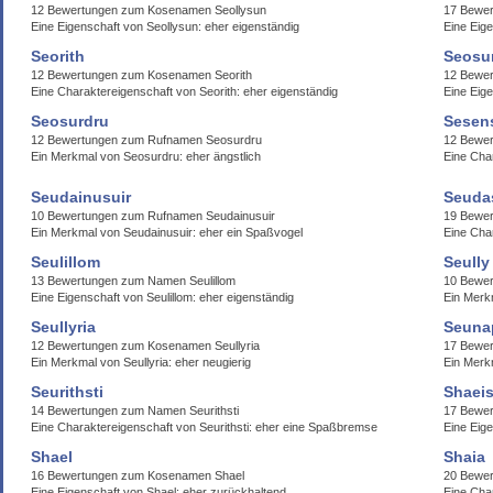
12 Bewertungen zum Kosenamen Seollysun
17 Bewer
Eine Eigenschaft von Seollysun: eher eigenständig
Eine Eig
Seorith
Seosu
12 Bewertungen zum Kosenamen Seorith
12 Bewe
Eine Charaktereigenschaft von Seorith: eher eigenständig
Eine Eige
Seosurdru
Sesen
12 Bewertungen zum Rufnamen Seosurdru
12 Bewer
Ein Merkmal von Seosurdru: eher ängstlich
Eine Cha
Seudainusuir
Seuda
10 Bewertungen zum Rufnamen Seudainusuir
19 Bewe
Ein Merkmal von Seudainusuir: eher ein Spaßvogel
Eine Cha
Seulillom
Seully
13 Bewertungen zum Namen Seulillom
10 Bewer
Eine Eigenschaft von Seulillom: eher eigenständig
Ein Merk
Seullyria
Seuna
12 Bewertungen zum Kosenamen Seullyria
17 Bewe
Ein Merkmal von Seullyria: eher neugierig
Ein Merk
Seurithsti
Shaei
14 Bewertungen zum Namen Seurithsti
17 Bewe
Eine Charaktereigenschaft von Seurithsti: eher eine Spaßbremse
Eine Eige
Shael
Shaia
16 Bewertungen zum Kosenamen Shael
20 Bewe
Eine Eigenschaft von Shael: eher zurückhaltend
Eine Char