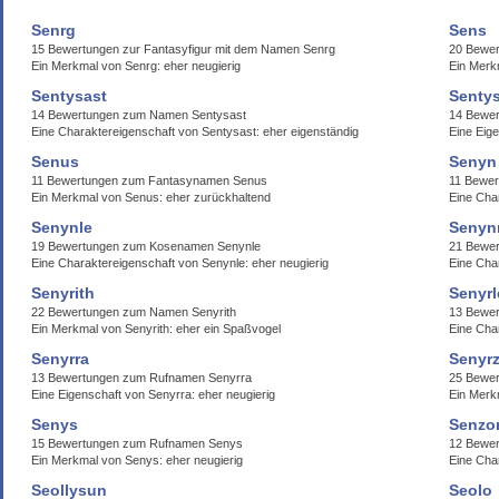
Senrg
Sens
15 Bewertungen zur Fantasyfigur mit dem Namen Senrg
20 Bewer
Ein Merkmal von Senrg: eher neugierig
Ein Merk
Sentysast
Senty
14 Bewertungen zum Namen Sentysast
14 Bewe
Eine Charaktereigenschaft von Sentysast: eher eigenständig
Eine Eig
Senus
Senyn
11 Bewertungen zum Fantasynamen Senus
11 Bewer
Ein Merkmal von Senus: eher zurückhaltend
Eine Cha
Senynle
Senyn
19 Bewertungen zum Kosenamen Senynle
21 Bewe
Eine Charaktereigenschaft von Senynle: eher neugierig
Eine Cha
Senyrith
Senyrl
22 Bewertungen zum Namen Senyrith
13 Bewe
Ein Merkmal von Senyrith: eher ein Spaßvogel
Eine Cha
Senyrra
Senyr
13 Bewertungen zum Rufnamen Senyrra
25 Bewe
Eine Eigenschaft von Senyrra: eher neugierig
Ein Merk
Senys
Senzo
15 Bewertungen zum Rufnamen Senys
12 Bewe
Ein Merkmal von Senys: eher neugierig
Eine Cha
Seollysun
Seolo