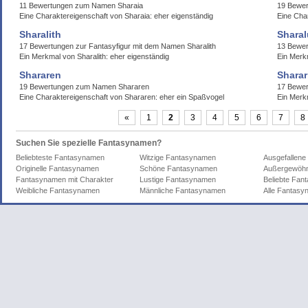
11 Bewertungen zum Namen Sharaia
19 Bewer
Eine Charaktereigenschaft von Sharaia: eher eigenständig
Eine Char
Sharalith
Sharal
17 Bewertungen zur Fantasyfigur mit dem Namen Sharalith
13 Bewer
Ein Merkmal von Sharalith: eher eigenständig
Ein Merkm
Shararen
Sharar
19 Bewertungen zum Namen Shararen
17 Bewer
Eine Charaktereigenschaft von Shararen: eher ein Spaßvogel
Ein Merkm
«
1
2
3
4
5
6
7
8
Suchen Sie spezielle Fantasynamen?
Beliebteste Fantasynamen
Witzige Fantasynamen
Ausgefallen
Originelle Fantasynamen
Schöne Fantasynamen
Außergewöhn
Fantasynamen mit Charakter
Lustige Fantasynamen
Beliebte Fa
Weibliche Fantasynamen
Männliche Fantasynamen
Alle Fantas