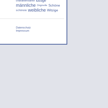
lustige
charakterstarke
männliche
Schöne
Originelle
weibliche
Witzige
schönste
Datenschutz
Impressum