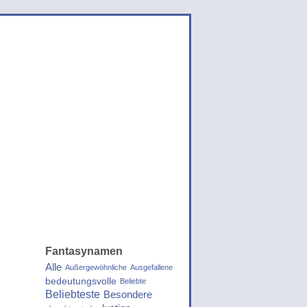
Fantasynamen
Alle
Außergewöhnliche
Ausgefallene
bedeutungsvolle
Beliebte
Beliebteste
Besondere