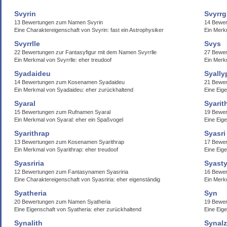
Svyrin
Svyrrg
13 Bewertungen zum Namen Svyrin
14 Bewe
Eine Charaktereigenschaft von Svyrin: fast ein Astrophysiker
Ein Merk
Svyrrlle
Svys
22 Bewertungen zur Fantasyfigur mit dem Namen Svyrrlle
27 Bewe
Ein Merkmal von Svyrrlle: eher treudoof
Ein Merk
Syadaideu
Syally
14 Bewertungen zum Kosenamen Syadaideu
21 Bewer
Ein Merkmal von Syadaideu: eher zurückhaltend
Eine Eig
Syaral
Syari
15 Bewertungen zum Rufnamen Syaral
19 Bewe
Ein Merkmal von Syaral: eher ein Spaßvogel
Eine Eige
Syarithrap
Syasri
13 Bewertungen zum Kosenamen Syarithrap
17 Bewer
Ein Merkmal von Syarithrap: eher treudoof
Eine Eige
Syasriria
Syasty
12 Bewertungen zum Fantasynamen Syasriria
16 Bewer
Eine Charaktereigenschaft von Syasriria: eher eigenständig
Ein Merk
Syatheria
Syn
20 Bewertungen zum Namen Syatheria
19 Bewe
Eine Eigenschaft von Syatheria: eher zurückhaltend
Eine Eig
Synalith
Synal