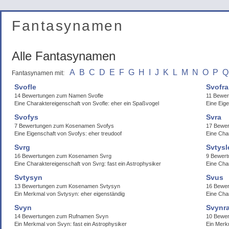
Fantasynamen
Alle Fantasynamen
A
B
C
D
E
F
G
H
I
J
K
L
M
N
O
P
Q
Fantasynamen mit:
Svofle
Svofra
14 Bewertungen zum Namen Svofle
11 Bewer
Eine Charaktereigenschaft von Svofle: eher ein Spaßvogel
Eine Eige
Svofys
Svra
7 Bewertungen zum Kosenamen Svofys
17 Bewe
Eine Eigenschaft von Svofys: eher treudoof
Eine Cha
Svrg
Svtysl
16 Bewertungen zum Kosenamen Svrg
9 Bewert
Eine Charaktereigenschaft von Svrg: fast ein Astrophysiker
Eine Char
Svtysyn
Svus
13 Bewertungen zum Kosenamen Svtysyn
16 Bewe
Ein Merkmal von Svtysyn: eher eigenständig
Eine Cha
Svyn
Svynr
14 Bewertungen zum Rufnamen Svyn
10 Bewer
Ein Merkmal von Svyn: fast ein Astrophysiker
Ein Merk