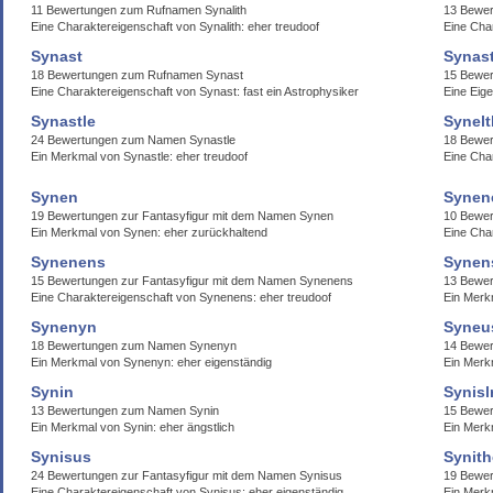
11 Bewertungen zum Rufnamen Synalith
13 Bewe
Eine Charaktereigenschaft von Synalith: eher treudoof
Eine Cha
Synast
Synast
18 Bewertungen zum Rufnamen Synast
15 Bewer
Eine Charaktereigenschaft von Synast: fast ein Astrophysiker
Eine Eige
Synastle
Synelt
24 Bewertungen zum Namen Synastle
18 Bewer
Ein Merkmal von Synastle: eher treudoof
Eine Cha
Synen
Synen
19 Bewertungen zur Fantasyfigur mit dem Namen Synen
10 Bewe
Ein Merkmal von Synen: eher zurückhaltend
Eine Cha
Synenens
Synen
15 Bewertungen zur Fantasyfigur mit dem Namen Synenens
13 Bewe
Eine Charaktereigenschaft von Synenens: eher treudoof
Ein Merk
Synenyn
Syneu
18 Bewertungen zum Namen Synenyn
14 Bewe
Ein Merkmal von Synenyn: eher eigenständig
Ein Merk
Synin
Synisl
13 Bewertungen zum Namen Synin
15 Bewer
Ein Merkmal von Synin: eher ängstlich
Ein Merkm
Synisus
Synit
24 Bewertungen zur Fantasyfigur mit dem Namen Synisus
19 Bewe
Eine Charaktereigenschaft von Synisus: eher eigenständig
Ein Merkm