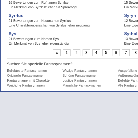
16 Bewertungen zum Rufnamen Syrrlast
15 Bewer
Ein Merkmal von Syrrlast: eher ein Spaßvogel
Ein Merkm
Syrrlus
Syryn
21 Bewertungen zum Kosenamen Syrrlus
12 Bewe
Eine Charaktereigenschaft von Syrrlus: eher neugierig
Eine Eig
Sys
Sythal
21 Bewertungen zum Namen Sys
13 Bewer
Ein Merkmal von Sys: eher eigenständig
Eine Eige
«
1
2
3
4
5
6
7
8
Suchen Sie spezielle Fantasynamen?
Beliebteste Fantasynamen
Witzige Fantasynamen
Ausgefallen
Originelle Fantasynamen
Schöne Fantasynamen
Außergewöhn
Fantasynamen mit Charakter
Lustige Fantasynamen
Beliebte Fa
Weibliche Fantasynamen
Männliche Fantasynamen
Alle Fantas