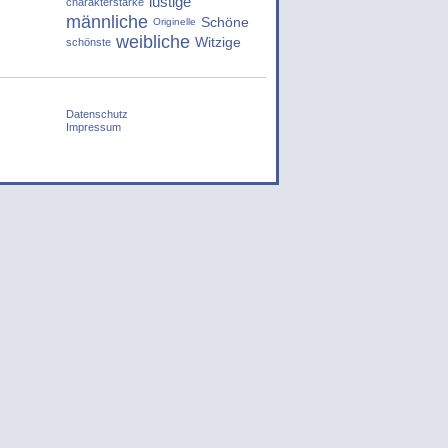
lustige
charakterstarke
männliche
Schöne
Originelle
weibliche
Witzige
schönste
Datenschutz
Impressum