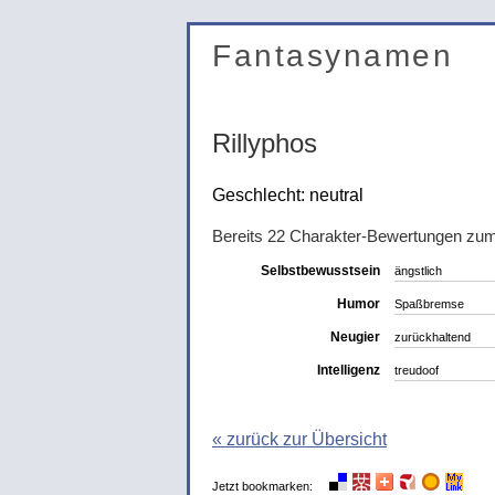
Fantasynamen
Rillyphos
Geschlecht: neutral
Bereits 22 Charakter-Bewertungen zu
Selbstbewusstsein
ängstlich
Humor
Spaßbremse
Neugier
zurückhaltend
Intelligenz
treudoof
« zurück zur Übersicht
Jetzt bookmarken: