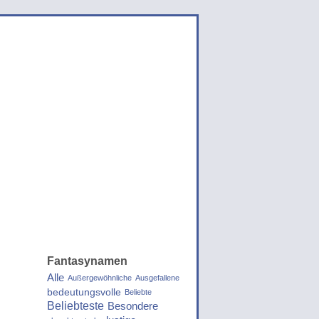
Fantasynamen
Alle
Außergewöhnliche
Ausgefallene
bedeutungsvolle
Beliebte
Beliebteste
Besondere