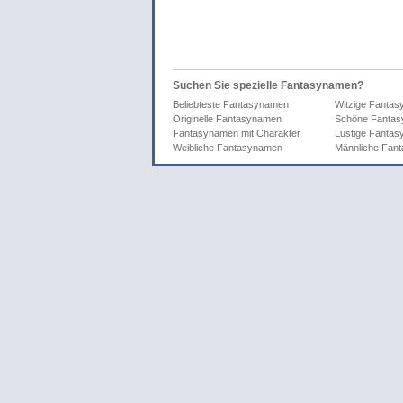
Suchen Sie spezielle Fantasynamen?
Beliebteste Fantasynamen
Witzige Fanta
Originelle Fantasynamen
Schöne Fanta
Fantasynamen mit Charakter
Lustige Fanta
Weibliche Fantasynamen
Männliche Fan