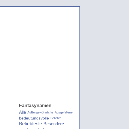
Fantasynamen
Alle
Außergewöhnliche
Ausgefallene
bedeutungsvolle
Beliebte
Beliebteste
Besondere