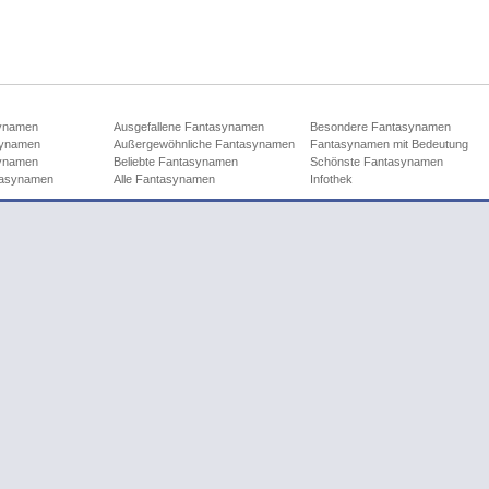
synamen
Ausgefallene Fantasynamen
Besondere Fantasynamen
synamen
Außergewöhnliche Fantasynamen
Fantasynamen mit Bedeutung
synamen
Beliebte Fantasynamen
Schönste Fantasynamen
tasynamen
Alle Fantasynamen
Infothek