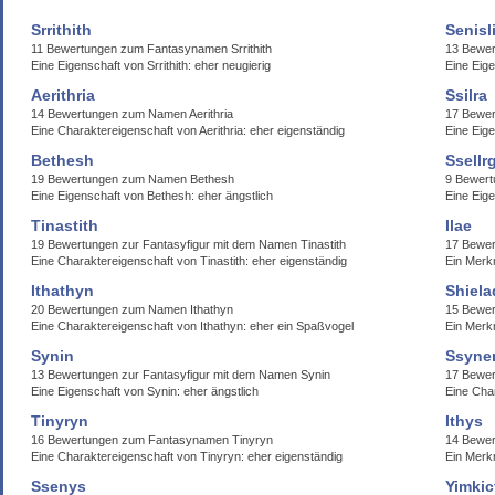
Srrithith
Senisl
11 Bewertungen zum Fantasynamen Srrithith
13 Bewer
Eine Eigenschaft von Srrithith: eher neugierig
Eine Eige
Aerithria
Ssilra
14 Bewertungen zum Namen Aerithria
17 Bewer
Eine Charaktereigenschaft von Aerithria: eher eigenständig
Eine Eige
Bethesh
Ssellr
19 Bewertungen zum Namen Bethesh
9 Bewert
Eine Eigenschaft von Bethesh: eher ängstlich
Eine Eige
Tinastith
Ilae
19 Bewertungen zur Fantasyfigur mit dem Namen Tinastith
17 Bewer
Eine Charaktereigenschaft von Tinastith: eher eigenständig
Ein Merkm
Ithathyn
Shiela
20 Bewertungen zum Namen Ithathyn
15 Bewer
Eine Charaktereigenschaft von Ithathyn: eher ein Spaßvogel
Ein Merkm
Synin
Ssyne
13 Bewertungen zur Fantasyfigur mit dem Namen Synin
17 Bewe
Eine Eigenschaft von Synin: eher ängstlich
Eine Cha
Tinyryn
Ithys
16 Bewertungen zum Fantasynamen Tinyryn
14 Bewer
Eine Charaktereigenschaft von Tinyryn: eher eigenständig
Ein Merkm
Ssenys
Yimkic