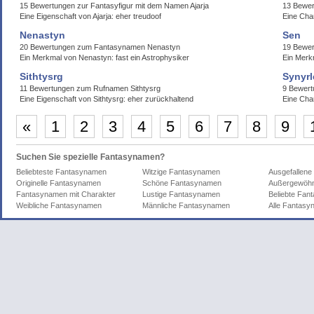
15 Bewertungen zur Fantasyfigur mit dem Namen Ajarja
13 Bewe
Eine Eigenschaft von Ajarja: eher treudoof
Eine Cha
Nenastyn
Sen
20 Bewertungen zum Fantasynamen Nenastyn
19 Bewer
Ein Merkmal von Nenastyn: fast ein Astrophysiker
Ein Merk
Sithtysrg
Synyrl
11 Bewertungen zum Rufnamen Sithtysrg
9 Bewer
Eine Eigenschaft von Sithtysrg: eher zurückhaltend
Eine Cha
«
1
2
3
4
5
6
7
8
9
Suchen Sie spezielle Fantasynamen?
Beliebteste Fantasynamen
Witzige Fantasynamen
Ausgefallen
Originelle Fantasynamen
Schöne Fantasynamen
Außergewöhn
Fantasynamen mit Charakter
Lustige Fantasynamen
Beliebte Fa
Weibliche Fantasynamen
Männliche Fantasynamen
Alle Fantas