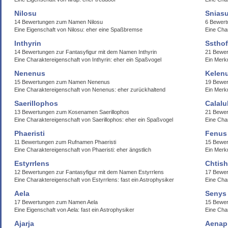
Nilosu
Sniasu
14 Bewertungen zum Namen Nilosu
6 Bewert
Eine Eigenschaft von Nilosu: eher eine Spaßbremse
Eine Char
Inthyrin
Sstho
14 Bewertungen zur Fantasyfigur mit dem Namen Inthyrin
21 Bewe
Eine Charaktereigenschaft von Inthyrin: eher ein Spaßvogel
Ein Merk
Nenenus
Kelen
15 Bewertungen zum Namen Nenenus
19 Bewe
Eine Charaktereigenschaft von Nenenus: eher zurückhaltend
Ein Merkm
Saerillophos
Calalu
13 Bewertungen zum Kosenamen Saerillophos
21 Bewer
Eine Charaktereigenschaft von Saerillophos: eher ein Spaßvogel
Eine Char
Phaeristi
Fenus
11 Bewertungen zum Rufnamen Phaeristi
15 Bewe
Eine Charaktereigenschaft von Phaeristi: eher ängstlich
Ein Merk
Estyrrlens
Chtish
12 Bewertungen zur Fantasyfigur mit dem Namen Estyrrlens
17 Bewer
Eine Charaktereigenschaft von Estyrrlens: fast ein Astrophysiker
Eine Char
Aela
Senys
17 Bewertungen zum Namen Aela
15 Bewe
Eine Eigenschaft von Aela: fast ein Astrophysiker
Eine Cha
Ajarja
Aenap