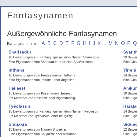
Fantasynamen
Außergewöhnliche Fantasynamen
A
B
C
D
E
F
G
H
I
J
K
L
M
N
O
P
Q
Fantasynamen mit:
Sharisadur
Syari
18 Bewertungen zur Fantasyfigur mit dem Namen Sharisadur
19 Bewe
Eine Eigenschaft von Sharisadur: eher eine Spaßbremse
Eine Cha
Inthens
Yirreni
16 Bewertungen zum Fantasynamen Inthens
14 Bewer
Eine Eigenschaft von Inthens: eher ängstlich
Eine Cha
Hailaesti
Amkur
15 Bewertungen zum Kosenamen Hailaesti
19 Bewe
Ein Merkmal von Hailaesti: eher eigenständig
Eine Eige
Tyeolasun
Harala
16 Bewertungen zur Fantasyfigur mit dem Namen Tyeolasun
14 Bewe
Ein Merkmal von Tyeolasun: eher neugierig
Eine Eige
Shujakra
Sidue
13 Bewertungen zum Namen Shujakra
12 Bewer
Eine Eigenschaft von Shujakra: eher treudoof
Eine Eige