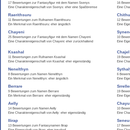
17 Bewertungen zur Fantasyfigur mit dem Namen Ssenys
16 Bewer
Eine Charaktereigenschaft von Ssenys: eher eine Spaßbremse
Eine Char
Raerithsuru
Chithu
11 Bewertungen zum Rufnamen Raerithsuru
12 Bewer
Ein Merkmal von Raerithsuru: eher ängstlich
Eine Eige
Chayeni
Synen
25 Bewertungen zur Fantasyfigur mit dem Namen Chayeni
10 Bewe
Eine Charaktereigenschaft von Chayeni: eher zurückhaltend
Eine Eige
Ksashal
Chajel
11 Bewertungen zum Rufnamen Ksashal
19 Bewer
Eine Charaktereigenschaft von Ksashal: eher eigenständig
Eine Char
Nenelthyn
Sythal
8 Bewertungen zum Namen Nenelthyn
6 Bewert
Ein Merkmal von Nenelthyn: eher ängstlich
Eine Eige
Berrare
Srrell
9 Bewertungen zum Namen Berrare
19 Bewer
Ein Merkmal von Berrare: eher eigenständig
Eine Eige
Aelly
Chayu
14 Bewertungen zum Namen Aelly
10 Bewer
Eine Charaktereigenschaft von Aelly: eher eigenständig
Eine Cha
Ilirap
Seneu
13 Bewertungen zum Fantasynamen Ilirap
17 Bewe
Eine Eigenschaft von Ilirap: eher treudoof
Eine Cha