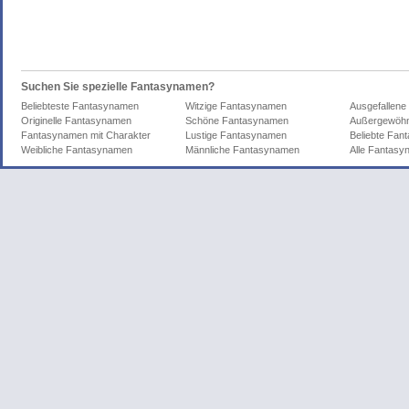
Suchen Sie spezielle Fantasynamen?
Beliebteste Fantasynamen
Witzige Fantasynamen
Ausgefallen
Originelle Fantasynamen
Schöne Fantasynamen
Außergewöhn
Fantasynamen mit Charakter
Lustige Fantasynamen
Beliebte Fa
Weibliche Fantasynamen
Männliche Fantasynamen
Alle Fantas