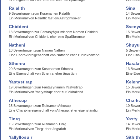
Ralalith
Sina
9 Bewertungen zum Kosenamen Ralalith
14 Bewer
Ein Merkmal von Ralalith: fast ein Astrophysiker
Ein Merk
Chiddeni
Sseny
13 Bewertungen zur Fantasyfigur mit dem Namen Chiddeni
15 Bewe
Ein Merkmal von Chiddeni: eher eine Spaßbremse
Ein Merk
Natheni
Shuyu
18 Bewertungen zum Namen Natheni
5 Bewer
Eine Charaktereigenschaft von Natheni: eher zurückhaltend
Eine Cha
Sthenra
Harala
20 Bewertungen zum Kosenamen Sthenra
13 Bewer
Eine Eigenschaft von Sthenra: eher ängstlich
Eine Eige
Yastystirap
Kelen
19 Bewertungen zum Fantasynamen Yastystirap
15 Bewe
Ein Merkmal von Yastystirap: eher zurückhaltend
Ein Merk
Athesup
Chark
15 Bewertungen zum Rufnamen Athesup
10 Bewe
Eine Charaktereigenschaft von Athesup: eher eigenständig
Ein Merk
Tinrg
Yasty
15 Bewertungen zum Rufnamen Tinrg
14 Bewe
Ein Merkmal von Tinrg: eher ängstlich
Ein Merk
Yallyllosuir
Sithith