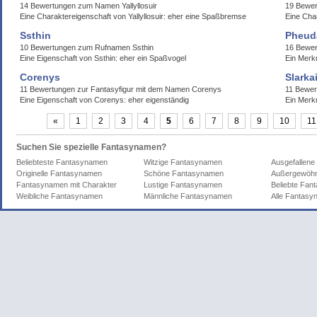
14 Bewertungen zum Namen Yallyllosuir
19 Bewer
Eine Charaktereigenschaft von Yallyllosuir: eher eine Spaßbremse
Eine Cha
Ssthin
Pheuda
10 Bewertungen zum Rufnamen Ssthin
16 Bewer
Eine Eigenschaft von Ssthin: eher ein Spaßvogel
Ein Merk
Corenys
Slarka
11 Bewertungen zur Fantasyfigur mit dem Namen Corenys
11 Bewer
Eine Eigenschaft von Corenys: eher eigenständig
Ein Merk
«
1
2
3
4
5
6
7
8
9
10
11
Suchen Sie spezielle Fantasynamen?
Beliebteste Fantasynamen
Witzige Fantasynamen
Ausgefallen
Originelle Fantasynamen
Schöne Fantasynamen
Außergewöhn
Fantasynamen mit Charakter
Lustige Fantasynamen
Beliebte Fa
Weibliche Fantasynamen
Männliche Fantasynamen
Alle Fantas