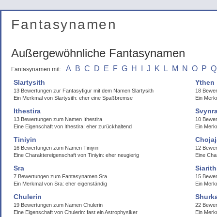
Fantasynamen
Außergewöhnliche Fantasynamen
A
B
C
D
E
F
G
H
I
J
K
L
M
N
O
P
Q
Fantasynamen mit:
Slartysith
Ythen
13 Bewertungen zur Fantasyfigur mit dem Namen Slartysith
18 Bewe
Ein Merkmal von Slartysith: eher eine Spaßbremse
Ein Merk
Ithestira
Svynr
13 Bewertungen zum Namen Ithestira
10 Bewe
Eine Eigenschaft von Ithestira: eher zurückhaltend
Ein Merk
Tiniyin
Chojaj
16 Bewertungen zum Namen Tiniyin
12 Bewer
Eine Charaktereigenschaft von Tiniyin: eher neugierig
Eine Char
Sra
Siarit
7 Bewertungen zum Fantasynamen Sra
15 Bewer
Ein Merkmal von Sra: eher eigenständig
Ein Merk
Chulerin
Shurk
19 Bewertungen zum Namen Chulerin
22 Bewe
Eine Eigenschaft von Chulerin: fast ein Astrophysiker
Ein Merk