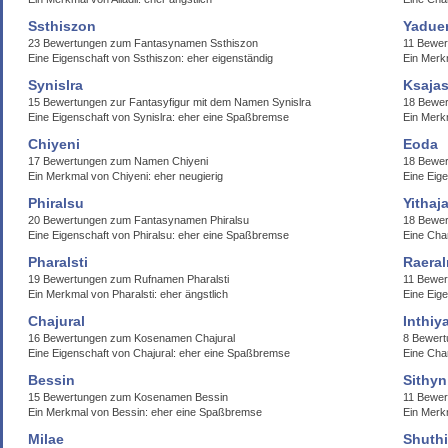
Ssthiszon
Yadue
23 Bewertungen zum Fantasynamen Ssthiszon
11 Bewe
Eine Eigenschaft von Ssthiszon: eher eigenständig
Ein Merk
Synislra
Ksaja
15 Bewertungen zur Fantasyfigur mit dem Namen Synislra
18 Bewer
Eine Eigenschaft von Synislra: eher eine Spaßbremse
Ein Merk
Chiyeni
Eoda
17 Bewertungen zum Namen Chiyeni
18 Bewe
Ein Merkmal von Chiyeni: eher neugierig
Eine Eige
Phiralsu
Yithaj
20 Bewertungen zum Fantasynamen Phiralsu
18 Bewer
Eine Eigenschaft von Phiralsu: eher eine Spaßbremse
Eine Cha
Pharalsti
Raeral
19 Bewertungen zum Rufnamen Pharalsti
11 Bewer
Ein Merkmal von Pharalsti: eher ängstlich
Eine Eig
Chajural
Inthiy
16 Bewertungen zum Kosenamen Chajural
8 Bewert
Eine Eigenschaft von Chajural: eher eine Spaßbremse
Eine Char
Bessin
Sithyn
15 Bewertungen zum Kosenamen Bessin
11 Bewer
Ein Merkmal von Bessin: eher eine Spaßbremse
Ein Merk
Milae
Shuthi