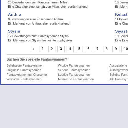
20 Bewertungen zum Fantasynamen Milae
18 Bewer
Eine Charaktereigenschaft von Milae: eher zurückhaltend
Ein Merkm
Arithra
Kelast
8 Bewertungen zum Kosenamen Arithra
11 Bewer
Ein Merkmal von Arithra: eher zurückhaltend
Eine Char
Stysin
Siyast
12 Bewertungen zum Fantasynamen Stysin
19 Bewer
Ein Merkmal von Stysin: fast ein Astrophysiker
Eine Eige
«
1
2
3
4
5
6
7
8
9
10
Suchen Sie spezielle Fantasynamen?
Beliebteste Fantasynamen
Witzige Fantasynamen
Ausgefallen
Originelle Fantasynamen
Schöne Fantasynamen
Außergewöhn
Fantasynamen mit Charakter
Lustige Fantasynamen
Beliebte Fa
Weibliche Fantasynamen
Männliche Fantasynamen
Alle Fantas