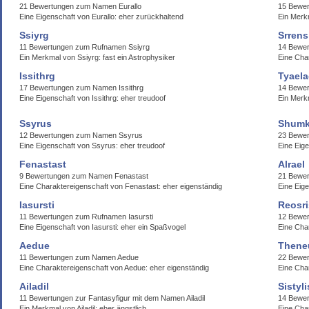
21 Bewertungen zum Namen Eurallo
15 Bewer
Eine Eigenschaft von Eurallo: eher zurückhaltend
Ein Merk
Ssiyrg
Srrens
11 Bewertungen zum Rufnamen Ssiyrg
14 Bewe
Ein Merkmal von Ssiyrg: fast ein Astrophysiker
Eine Cha
Issithrg
Tyael
17 Bewertungen zum Namen Issithrg
14 Bewe
Eine Eigenschaft von Issithrg: eher treudoof
Ein Merk
Ssyrus
Shumk
12 Bewertungen zum Namen Ssyrus
23 Bewe
Eine Eigenschaft von Ssyrus: eher treudoof
Eine Eig
Fenastast
Alrael
9 Bewertungen zum Namen Fenastast
21 Bewer
Eine Charaktereigenschaft von Fenastast: eher eigenständig
Eine Eige
Iasursti
Reosr
11 Bewertungen zum Rufnamen Iasursti
12 Bewe
Eine Eigenschaft von Iasursti: eher ein Spaßvogel
Eine Cha
Aedue
Thene
11 Bewertungen zum Namen Aedue
22 Bewe
Eine Charaktereigenschaft von Aedue: eher eigenständig
Eine Cha
Ailadil
Sistyli
11 Bewertungen zur Fantasyfigur mit dem Namen Ailadil
14 Bewer
Ein Merkmal von Ailadil: eher ängstlich
Eine Char