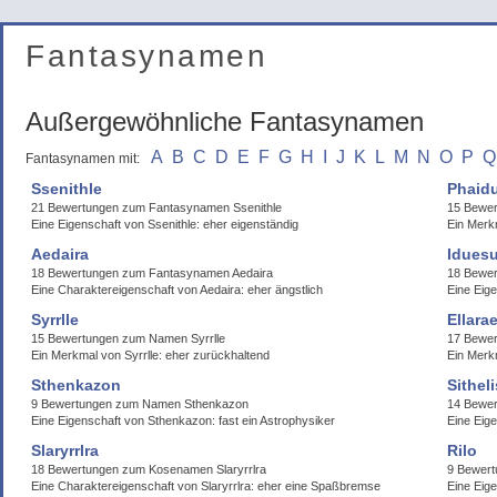
Fantasynamen
Außergewöhnliche Fantasynamen
A
B
C
D
E
F
G
H
I
J
K
L
M
N
O
P
Q
Fantasynamen mit:
Ssenithle
Phaid
21 Bewertungen zum Fantasynamen Ssenithle
15 Bewe
Eine Eigenschaft von Ssenithle: eher eigenständig
Ein Merkm
Aedaira
Iduesu
18 Bewertungen zum Fantasynamen Aedaira
18 Bewer
Eine Charaktereigenschaft von Aedaira: eher ängstlich
Eine Eige
Syrrlle
Ellarae
15 Bewertungen zum Namen Syrrlle
17 Bewer
Ein Merkmal von Syrrlle: eher zurückhaltend
Ein Merkm
Sthenkazon
Sitheli
9 Bewertungen zum Namen Sthenkazon
14 Bewer
Eine Eigenschaft von Sthenkazon: fast ein Astrophysiker
Eine Eige
Slaryrrlra
Rilo
18 Bewertungen zum Kosenamen Slaryrrlra
9 Bewert
Eine Charaktereigenschaft von Slaryrrlra: eher eine Spaßbremse
Eine Eige