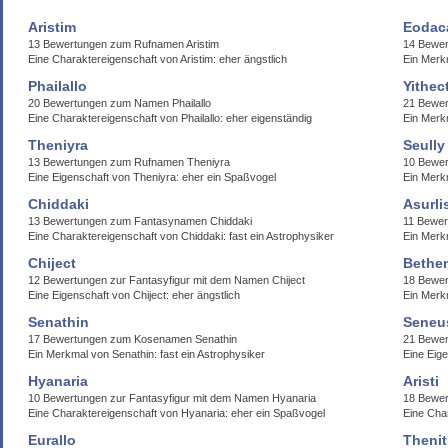
Aristim
Eodac
13 Bewertungen zum Rufnamen Aristim
14 Bewe
Eine Charaktereigenschaft von Aristim: eher ängstlich
Ein Merk
Phailallo
Yithec
20 Bewertungen zum Namen Phailallo
21 Bewer
Eine Charaktereigenschaft von Phailallo: eher eigenständig
Ein Merkm
Theniyra
Seully
13 Bewertungen zum Rufnamen Theniyra
10 Bewer
Eine Eigenschaft von Theniyra: eher ein Spaßvogel
Ein Merkm
Chiddaki
Asurli
13 Bewertungen zum Fantasynamen Chiddaki
11 Bewer
Eine Charaktereigenschaft von Chiddaki: fast ein Astrophysiker
Ein Merkm
Chiject
Bethe
12 Bewertungen zur Fantasyfigur mit dem Namen Chiject
18 Bewer
Eine Eigenschaft von Chiject: eher ängstlich
Ein Merk
Senathin
Seneu
17 Bewertungen zum Kosenamen Senathin
21 Bewe
Ein Merkmal von Senathin: fast ein Astrophysiker
Eine Eig
Hyanaria
Aristi
10 Bewertungen zur Fantasyfigur mit dem Namen Hyanaria
18 Bewer
Eine Charaktereigenschaft von Hyanaria: eher ein Spaßvogel
Eine Char
Eurallo
Theni