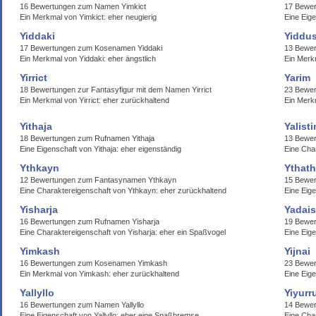
16 Bewertungen zum Namen Yimkict
17 Bewer
Ein Merkmal von Yimkict: eher neugierig
Eine Eige
Yiddaki
Yiddu
17 Bewertungen zum Kosenamen Yiddaki
13 Bewe
Ein Merkmal von Yiddaki: eher ängstlich
Ein Merk
Yirrict
Yarim
18 Bewertungen zur Fantasyfigur mit dem Namen Yirrict
23 Bewe
Ein Merkmal von Yirrict: eher zurückhaltend
Ein Merk
Yithaja
Yalisti
18 Bewertungen zum Rufnamen Yithaja
13 Bewer
Eine Eigenschaft von Yithaja: eher eigenständig
Eine Char
Ythkayn
Ythat
12 Bewertungen zum Fantasynamen Ythkayn
15 Bewe
Eine Charaktereigenschaft von Ythkayn: eher zurückhaltend
Eine Eige
Yisharja
Yadais
16 Bewertungen zum Rufnamen Yisharja
19 Bewer
Eine Charaktereigenschaft von Yisharja: eher ein Spaßvogel
Eine Eige
Yimkash
Yijnai
16 Bewertungen zum Kosenamen Yimkash
23 Bewer
Ein Merkmal von Yimkash: eher zurückhaltend
Eine Eige
Yallyllo
Yiyurr
16 Bewertungen zum Namen Yallyllo
14 Bewer
Eine Eigenschaft von Yallyllo: eher eine Spaßbremse
Eine Cha