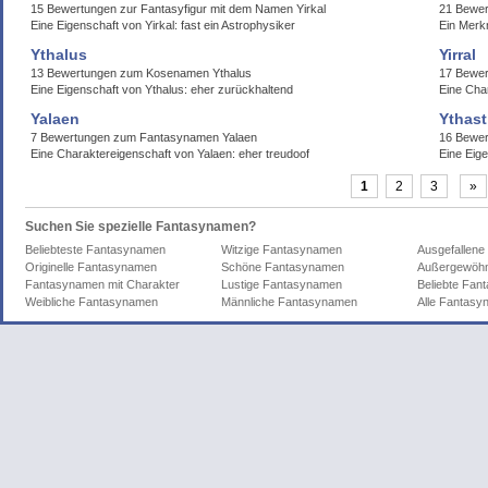
15 Bewertungen zur Fantasyfigur mit dem Namen Yirkal
21 Bewer
Eine Eigenschaft von Yirkal: fast ein Astrophysiker
Ein Merkm
Ythalus
Yirral
13 Bewertungen zum Kosenamen Ythalus
17 Bewer
Eine Eigenschaft von Ythalus: eher zurückhaltend
Eine Char
Yalaen
Ythast
7 Bewertungen zum Fantasynamen Yalaen
16 Bewer
Eine Charaktereigenschaft von Yalaen: eher treudoof
Eine Eige
1
2
3
»
Suchen Sie spezielle Fantasynamen?
Beliebteste Fantasynamen
Witzige Fantasynamen
Ausgefallen
Originelle Fantasynamen
Schöne Fantasynamen
Außergewöhn
Fantasynamen mit Charakter
Lustige Fantasynamen
Beliebte Fa
Weibliche Fantasynamen
Männliche Fantasynamen
Alle Fantas