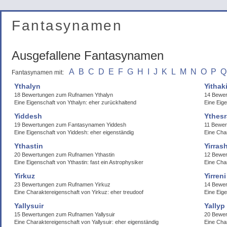
Fantasynamen
Ausgefallene Fantasynamen
A
B
C
D
E
F
G
H
I
J
K
L
M
N
O
P
Q
Fantasynamen mit:
Ythalyn
Yithak
18 Bewertungen zum Rufnamen Ythalyn
14 Bewer
Eine Eigenschaft von Ythalyn: eher zurückhaltend
Eine Eige
Yiddesh
Ythesr
19 Bewertungen zum Fantasynamen Yiddesh
11 Bewer
Eine Eigenschaft von Yiddesh: eher eigenständig
Eine Cha
Ythastin
Yirras
20 Bewertungen zum Rufnamen Ythastin
12 Bewer
Eine Eigenschaft von Ythastin: fast ein Astrophysiker
Eine Char
Yirkuz
Yirreni
23 Bewertungen zum Rufnamen Yirkuz
14 Bewer
Eine Charaktereigenschaft von Yirkuz: eher treudoof
Eine Eig
Yallysuir
Yallyp
15 Bewertungen zum Rufnamen Yallysuir
20 Bewer
Eine Charaktereigenschaft von Yallysuir: eher eigenständig
Eine Cha