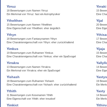
Yirruz
Yirraki
18 Bewertungen zum Namen Yirruz
15 Bewer
Ein Merkmal von Yirruz: fast ein Astrophysiker
Eine Cha
Ythelthen
Yijal
15 Bewertungen zum Namen Ythelthen
20 Bewer
Eine Eigenschaft von Ythelthen: eher ängstlich
Eine Eig
Ythyn
Ythisa
18 Bewertungen zum Fantasynamen Ythyn
17 Bewer
Eine Charaktereigenschaft von Ythyn: eher zurückhaltend
Eine Cha
Yimkus
Yijaja
19 Bewertungen zum Rufnamen Yimkus
15 Bewer
Eine Charaktereigenschaft von Yimkus: eher ein Spaßvogel
Eine Char
Yirrakra
Yallyll
13 Bewertungen zum Namen Yirrakra
14 Bewer
Ein Merkmal von Yirrakra: eher ein Spaßvogel
Eine Eige
Yishash
Yastys
18 Bewertungen zum Rufnamen Yishash
19 Bewer
Eine Charaktereigenschaft von Yishash: eher zurückhaltend
Ein Merkm
Ythith
Yasty
11 Bewertungen zum Kosenamen Ythith
14 Bewe
Eine Eigenschaft von Ythith: eher treudoof
Ein Merkm
Yimkict
Yithiru