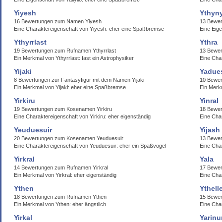
Yiyesh
Ythyn
16 Bewertungen zum Namen Yiyesh
13 Bewe
Eine Charaktereigenschaft von Yiyesh: eher eine Spaßbremse
Eine Eig
Ythyrrlast
Ythra
19 Bewertungen zum Rufnamen Ythyrrlast
13 Bewe
Ein Merkmal von Ythyrrlast: fast ein Astrophysiker
Eine Char
Yijaki
Yadue
8 Bewertungen zur Fantasyfigur mit dem Namen Yijaki
10 Bewe
Ein Merkmal von Yijaki: eher eine Spaßbremse
Ein Merk
Yirkiru
Yinral
19 Bewertungen zum Kosenamen Yirkiru
18 Bewer
Eine Charaktereigenschaft von Yirkiru: eher eigenständig
Eine Char
Yeuduesuir
Yijash
20 Bewertungen zum Kosenamen Yeuduesuir
13 Bewer
Eine Charaktereigenschaft von Yeuduesuir: eher ein Spaßvogel
Eine Char
Yirkral
Yala
14 Bewertungen zum Rufnamen Yirkral
17 Bewer
Ein Merkmal von Yirkral: eher eigenständig
Eine Char
Ythen
Ythell
18 Bewertungen zum Rufnamen Ythen
15 Bewer
Ein Merkmal von Ythen: eher ängstlich
Eine Char
Yirkal
Yarinu