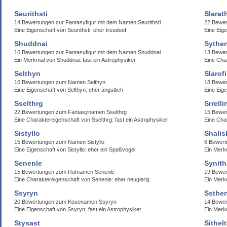
Seurithsti
Slarat
14 Bewertungen zur Fantasyfigur mit dem Namen Seurithsti
22 Bewer
Eine Eigenschaft von Seurithsti: eher treudoof
Eine Eige
Shuddnai
Sythe
16 Bewertungen zur Fantasyfigur mit dem Namen Shuddnai
13 Bewer
Ein Merkmal von Shuddnai: fast ein Astrophysiker
Eine Cha
Selthyn
Slarof
16 Bewertungen zum Namen Selthyn
18 Bewer
Eine Eigenschaft von Selthyn: eher ängstlich
Eine Eige
Sselthrg
Srrelli
22 Bewertungen zum Fantasynamen Sselthrg
15 Bewer
Eine Charaktereigenschaft von Sselthrg: fast ein Astrophysiker
Eine Char
Sistyllo
Shalis
15 Bewertungen zum Namen Sistyllo
6 Bewert
Eine Eigenschaft von Sistyllo: eher ein Spaßvogel
Ein Merkm
Senenle
Synit
15 Bewertungen zum Rufnamen Senenle
19 Bewer
Eine Charaktereigenschaft von Senenle: eher neugierig
Ein Merk
Ssyryn
Ssthe
20 Bewertungen zum Kosenamen Ssyryn
14 Bewe
Eine Eigenschaft von Ssyryn: fast ein Astrophysiker
Ein Merk
Stysast
Sithel