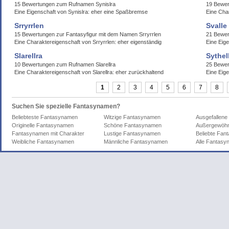
15 Bewertungen zum Rufnamen Synislra
19 Bewe
Eine Eigenschaft von Synislra: eher eine Spaßbremse
Eine Cha
Srryrrlen
Svalle
15 Bewertungen zur Fantasyfigur mit dem Namen Srryrrlen
21 Bewer
Eine Charaktereigenschaft von Srryrrlen: eher eigenständig
Eine Eige
Slarellra
Sythel
10 Bewertungen zum Rufnamen Slarellra
25 Bewer
Eine Charaktereigenschaft von Slarellra: eher zurückhaltend
Eine Eige
1
2
3
4
5
6
7
8
Suchen Sie spezielle Fantasynamen?
Beliebteste Fantasynamen
Witzige Fantasynamen
Ausgefallen
Originelle Fantasynamen
Schöne Fantasynamen
Außergewöhn
Fantasynamen mit Charakter
Lustige Fantasynamen
Beliebte Fa
Weibliche Fantasynamen
Männliche Fantasynamen
Alle Fantas