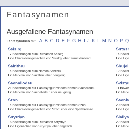
Fantasynamen
Ausgefallene Fantasynamen
A
B
C
D
E
F
G
H
I
J
K
L
M
N
O
P
Q
Fantasynamen mit:
Ssislrg
Srrtys
17 Bewertungen zum Rufnamen Ssislrg
14 Bewer
Eine Charaktereigenschaft von Ssislrg: eher zurückhaltend
Eine Eige
Sairithru
Shujel
14 Bewertungen zum Namen Sairithru
12 Bewer
Ein Merkmal von Sairithru: eher neugierig
Eine Eige
Saenallodeu
Svisty
21 Bewertungen zur Fantasyfigur mit dem Namen Saenallodeu
11 Bewer
Ein Merkmal von Saenallodeu: eher neugierig
Ein Merk
Szon
Ssenk
14 Bewertungen zur Fantasyfigur mit dem Namen Szon
20 Bewer
Eine Charaktereigenschaft von Szon: eher eine Spaßbremse
Eine Eige
Srryrrlyn
Sially
16 Bewertungen zum Rufnamen Srryrrlyn
22 Bewer
Eine Eigenschaft von Srryrrlyn: eher ängstlich
Ein Merkm