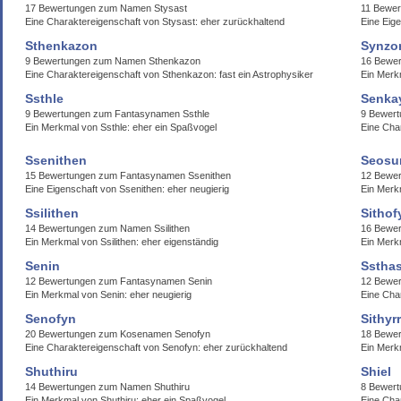
17 Bewertungen zum Namen Stysast
11 Bewer
Eine Charaktereigenschaft von Stysast: eher zurückhaltend
Eine Eige
Sthenkazon
Synzo
9 Bewertungen zum Namen Sthenkazon
16 Bewe
Eine Charaktereigenschaft von Sthenkazon: fast ein Astrophysiker
Ein Merk
Ssthle
Senka
9 Bewertungen zum Fantasynamen Ssthle
9 Bewer
Ein Merkmal von Ssthle: eher ein Spaßvogel
Eine Cha
Ssenithen
Seosu
15 Bewertungen zum Fantasynamen Ssenithen
12 Bewer
Eine Eigenschaft von Ssenithen: eher neugierig
Ein Merk
Ssilithen
Sithof
14 Bewertungen zum Namen Ssilithen
16 Bewer
Ein Merkmal von Ssilithen: eher eigenständig
Ein Merkm
Senin
Ssthas
12 Bewertungen zum Fantasynamen Senin
12 Bewer
Ein Merkmal von Senin: eher neugierig
Eine Char
Senofyn
Sithyr
20 Bewertungen zum Kosenamen Senofyn
18 Bewer
Eine Charaktereigenschaft von Senofyn: eher zurückhaltend
Ein Merkm
Shuthiru
Shiel
14 Bewertungen zum Namen Shuthiru
8 Bewert
Ein Merkmal von Shuthiru: eher ein Spaßvogel
Eine Char