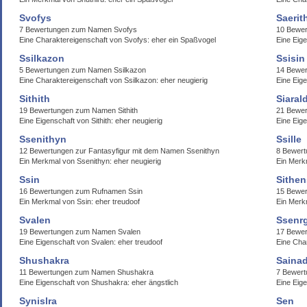
Svofys
Saerit
7 Bewertungen zum Namen Svofys
10 Bewer
Eine Charaktereigenschaft von Svofys: eher ein Spaßvogel
Eine Eige
Ssilkazon
Ssisin
5 Bewertungen zum Namen Ssilkazon
14 Bewer
Eine Charaktereigenschaft von Ssilkazon: eher neugierig
Eine Eige
Sithith
Siaral
19 Bewertungen zum Namen Sithith
21 Bewer
Eine Eigenschaft von Sithith: eher neugierig
Eine Eige
Ssenithyn
Ssille
12 Bewertungen zur Fantasyfigur mit dem Namen Ssenithyn
8 Bewert
Ein Merkmal von Ssenithyn: eher neugierig
Ein Merkm
Ssin
Sithen
16 Bewertungen zum Rufnamen Ssin
15 Bewer
Ein Merkmal von Ssin: eher treudoof
Ein Merkm
Svalen
Ssenr
19 Bewertungen zum Namen Svalen
17 Bewe
Eine Eigenschaft von Svalen: eher treudoof
Eine Cha
Shushakra
Sainad
11 Bewertungen zum Namen Shushakra
7 Bewert
Eine Eigenschaft von Shushakra: eher ängstlich
Eine Eige
Synislra
Sen