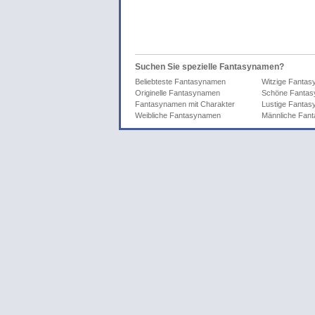
Suchen Sie spezielle Fantasynamen?
Beliebteste Fantasynamen
Witzige Fanta
Originelle Fantasynamen
Schöne Fanta
Fantasynamen mit Charakter
Lustige Fanta
Weibliche Fantasynamen
Männliche Fan