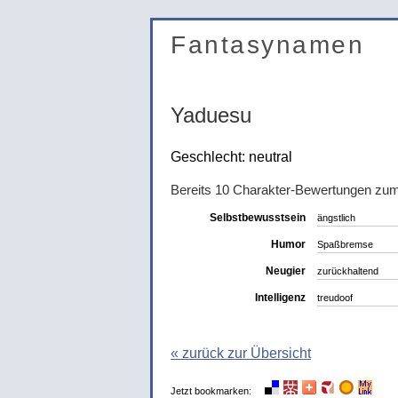
Fantasynamen
Yaduesu
Geschlecht: neutral
Bereits 10 Charakter-Bewertungen z
Selbstbewusstsein
ängstlich
Humor
Spaßbremse
Neugier
zurückhaltend
Intelligenz
treudoof
« zurück zur Übersicht
Jetzt bookmarken: