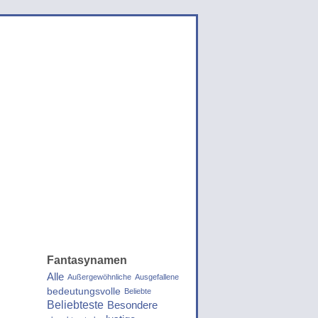
Fantasynamen
Alle
Außergewöhnliche
Ausgefallene
bedeutungsvolle
Beliebte
Beliebteste
Besondere