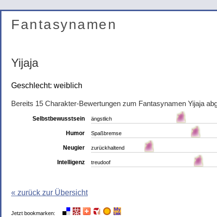
Fantasynamen
Yijaja
Geschlecht: weiblich
Bereits 15 Charakter-Bewertungen zum Fantasynamen Yijaja ab
Selbstbewusstsein
ängstlich
Humor
Spaßbremse
Neugier
zurückhaltend
Intelligenz
treudoof
« zurück zur Übersicht
Jetzt bookmarken: