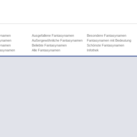
synamen
Ausgefallene Fantasynamen
Besondere Fantasynamen
synamen
Außergewöhnliche Fantasynamen
Fantasynamen mit Bedeutung
synamen
Beliebte Fantasynamen
Schönste Fantasynamen
tasynamen
Alle Fantasynamen
Infothek