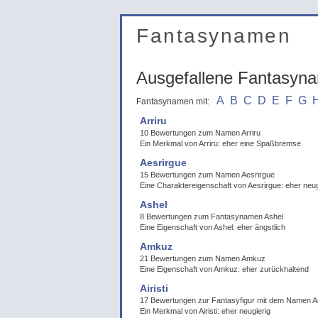
Fantasynamen
Ausgefallene Fantasyn
A
B
C
D
E
F
G
Fantasynamen mit:
Arriru
10 Bewertungen zum Namen Arriru
Ein Merkmal von Arriru: eher eine Spaßbremse
Aesrirgue
15 Bewertungen zum Namen Aesrirgue
Eine Charaktereigenschaft von Aesrirgue: eher neug
Ashel
8 Bewertungen zum Fantasynamen Ashel
Eine Eigenschaft von Ashel: eher ängstlich
Amkuz
21 Bewertungen zum Namen Amkuz
Eine Eigenschaft von Amkuz: eher zurückhaltend
Airisti
17 Bewertungen zur Fantasyfigur mit dem Namen Air
Ein Merkmal von Airisti: eher neugierig