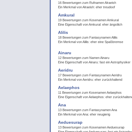
16 Bewertungen zum Rufnamen Alraeish
Ein Merkmal von Alraeish: eher treudoof
Amkural
19 Bewertungen zum Kosenamen Amkural
Eine Eigenschaft von Amkural: eher ängstlich
Alilis
18 Bewertungen zum Fantasynamen Alilis
Ein Merkmal von Alilis: eher eine Spaßbremse
Ainaru
12 Bewertungen zum Namen Ainaru
Eine Eigenschaft von Ainaru: fast ein Astrophysiker
Aeridru
17 Bewertungen zum Fantasynamen Aeridru
Ein Merkmal von Aeridru: eher zurückhaltend
Aelaephos
11 Bewertungen zum Kosenamen Aelaephos
Eine Eigenschaft von Aelaephos: eher zurückhalten
Ana
13 Bewertungen zum Fantasynamen Ana
Ein Merkmal von Ana: eher neugierig
Aeduesurap
13 Bewertungen zum Kosenamen Aeduesurap
Eine Eigenschaft von Aeduesurap: fast ein Astrophy