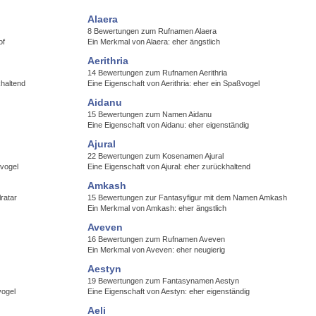
Alaera
8 Bewertungen zum Rufnamen Alaera
of
Ein Merkmal von Alaera: eher ängstlich
Aerithria
14 Bewertungen zum Rufnamen Aerithria
khaltend
Eine Eigenschaft von Aerithria: eher ein Spaßvogel
Aidanu
15 Bewertungen zum Namen Aidanu
Eine Eigenschaft von Aidanu: eher eigenständig
Ajural
22 Bewertungen zum Kosenamen Ajural
ßvogel
Eine Eigenschaft von Ajural: eher zurückhaltend
Amkash
ratar
15 Bewertungen zur Fantasyfigur mit dem Namen Amkash
Ein Merkmal von Amkash: eher ängstlich
Aveven
16 Bewertungen zum Rufnamen Aveven
Ein Merkmal von Aveven: eher neugierig
Aestyn
19 Bewertungen zum Fantasynamen Aestyn
vogel
Eine Eigenschaft von Aestyn: eher eigenständig
Aeli