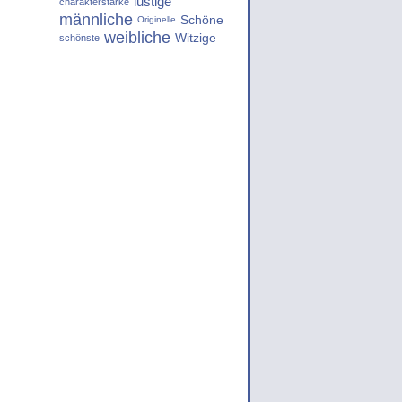
lustige
charakterstarke
männliche
Schöne
Originelle
weibliche
Witzige
schönste