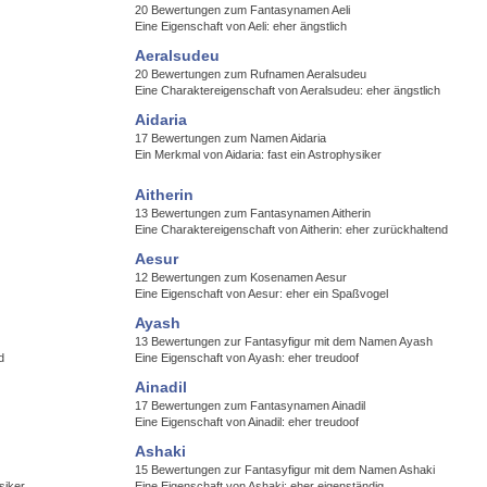
20 Bewertungen zum Fantasynamen Aeli
Eine Eigenschaft von Aeli: eher ängstlich
Aeralsudeu
20 Bewertungen zum Rufnamen Aeralsudeu
Eine Charaktereigenschaft von Aeralsudeu: eher ängstlich
Aidaria
17 Bewertungen zum Namen Aidaria
Ein Merkmal von Aidaria: fast ein Astrophysiker
Aitherin
13 Bewertungen zum Fantasynamen Aitherin
Eine Charaktereigenschaft von Aitherin: eher zurückhaltend
Aesur
12 Bewertungen zum Kosenamen Aesur
Eine Eigenschaft von Aesur: eher ein Spaßvogel
Ayash
13 Bewertungen zur Fantasyfigur mit dem Namen Ayash
d
Eine Eigenschaft von Ayash: eher treudoof
Ainadil
17 Bewertungen zum Fantasynamen Ainadil
Eine Eigenschaft von Ainadil: eher treudoof
Ashaki
15 Bewertungen zur Fantasyfigur mit dem Namen Ashaki
siker
Eine Eigenschaft von Ashaki: eher eigenständig