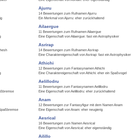
Ajurru
14 Bewertungen zum Rufnamen Ajurru
ig
Ein Merkmal von Ajurru: eher zurückhaltend
Ailaergue
11 Bewertungen zum Rufnamen Ailaergue
g
Eine Eigenschaft von Ailaergue: fast ein Astrophysiker
Asrirap
shesh
14 Bewertungen zum Rufnamen Asrirap
Eine Charaktereigenschaft von Asrirap: fast ein Astrophysiker
Athichi
12 Bewertungen zum Fantasynamen Athichi
g
Eine Charaktereigenschaft von Athichi: eher ein Spaßvogel
Aelillodru
11 Bewertungen zum Fantasynamen Aelillodru
paßbremse
Eine Eigenschaft von Aelillodru: eher zurückhaltend
Anam
12 Bewertungen zur Fantasyfigur mit dem Namen Anam
e Spaßbremse
Eine Eigenschaft von Anam: eher neugierig
Aesrical
16 Bewertungen zum Namen Aesrical
Eine Eigenschaft von Aesrical: eher eigenständig
Ailillo