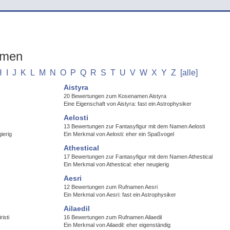
amen
H
I
J
K
L
M
N
O
P
Q
R
S
T
U
V
W
X
Y
Z
[alle]
Aistyra
20 Bewertungen zum Kosenamen Aistyra
Eine Eigenschaft von Aistyra: fast ein Astrophysiker
Aelosti
13 Bewertungen zur Fantasyfigur mit dem Namen Aelosti
ierig
Ein Merkmal von Aelosti: eher ein Spaßvogel
Athestical
17 Bewertungen zur Fantasyfigur mit dem Namen Athestical
Ein Merkmal von Athestical: eher neugierig
Aesri
12 Bewertungen zum Rufnamen Aesri
Ein Merkmal von Aesri: fast ein Astrophysiker
Ailaedil
isti
16 Bewertungen zum Rufnamen Ailaedil
Ein Merkmal von Ailaedil: eher eigenständig