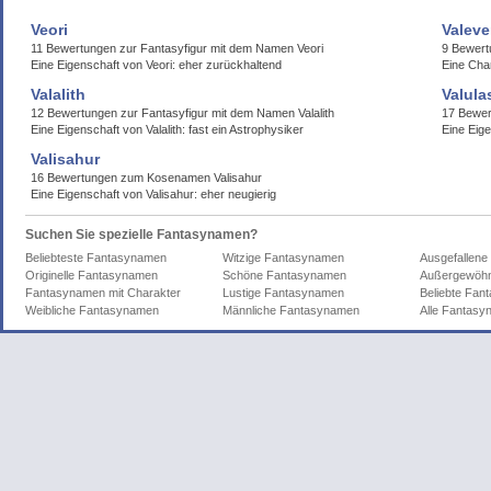
Veori
Valev
11 Bewertungen zur Fantasyfigur mit dem Namen Veori
9 Bewer
Eine Eigenschaft von Veori: eher zurückhaltend
Eine Cha
Valalith
Valula
12 Bewertungen zur Fantasyfigur mit dem Namen Valalith
17 Bewer
Eine Eigenschaft von Valalith: fast ein Astrophysiker
Eine Eige
Valisahur
16 Bewertungen zum Kosenamen Valisahur
Eine Eigenschaft von Valisahur: eher neugierig
Suchen Sie spezielle Fantasynamen?
Beliebteste Fantasynamen
Witzige Fantasynamen
Ausgefallen
Originelle Fantasynamen
Schöne Fantasynamen
Außergewöhn
Fantasynamen mit Charakter
Lustige Fantasynamen
Beliebte Fa
Weibliche Fantasynamen
Männliche Fantasynamen
Alle Fantas