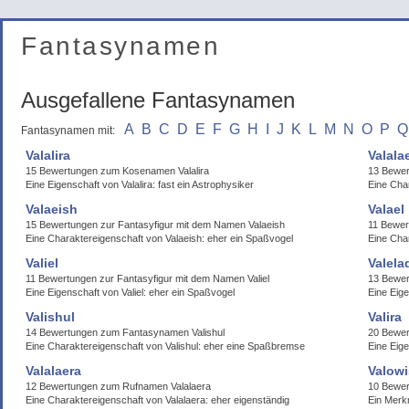
Fantasynamen
Ausgefallene Fantasynamen
A
B
C
D
E
F
G
H
I
J
K
L
M
N
O
P
Q
Fantasynamen mit:
Valalira
Valala
15 Bewertungen zum Kosenamen Valalira
13 Bewer
Eine Eigenschaft von Valalira: fast ein Astrophysiker
Eine Char
Valaeish
Valael
15 Bewertungen zur Fantasyfigur mit dem Namen Valaeish
11 Bewer
Eine Charaktereigenschaft von Valaeish: eher ein Spaßvogel
Eine Char
Valiel
Valela
11 Bewertungen zur Fantasyfigur mit dem Namen Valiel
13 Bewer
Eine Eigenschaft von Valiel: eher ein Spaßvogel
Eine Eige
Valishul
Valira
14 Bewertungen zum Fantasynamen Valishul
20 Bewer
Eine Charaktereigenschaft von Valishul: eher eine Spaßbremse
Eine Eige
Valalaera
Valowi
12 Bewertungen zum Rufnamen Valalaera
10 Bewer
Eine Charaktereigenschaft von Valalaera: eher eigenständig
Ein Merk