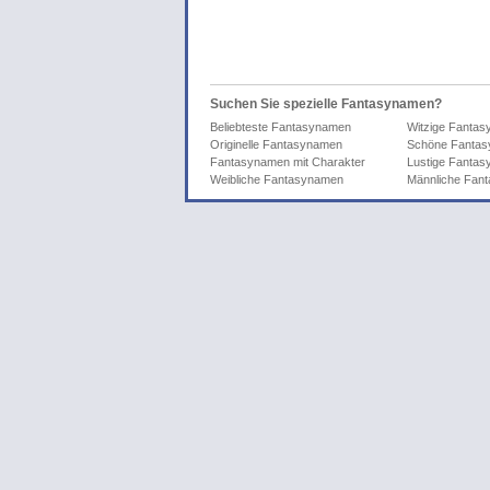
Suchen Sie spezielle Fantasynamen?
Beliebteste Fantasynamen
Witzige Fanta
Originelle Fantasynamen
Schöne Fanta
Fantasynamen mit Charakter
Lustige Fanta
Weibliche Fantasynamen
Männliche Fan