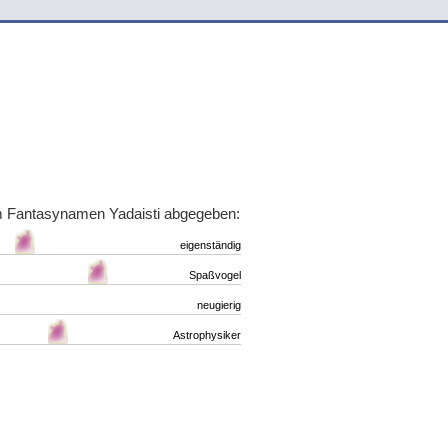
m Fantasynamen Yadaisti abgegeben:
eigenständig
Spaßvogel
neugierig
Astrophysiker