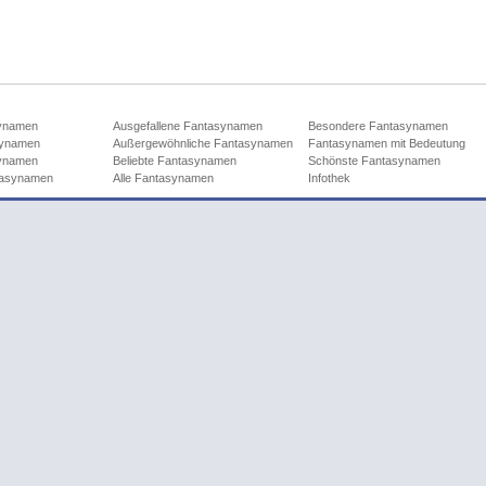
synamen
Ausgefallene Fantasynamen
Besondere Fantasynamen
synamen
Außergewöhnliche Fantasynamen
Fantasynamen mit Bedeutung
synamen
Beliebte Fantasynamen
Schönste Fantasynamen
tasynamen
Alle Fantasynamen
Infothek