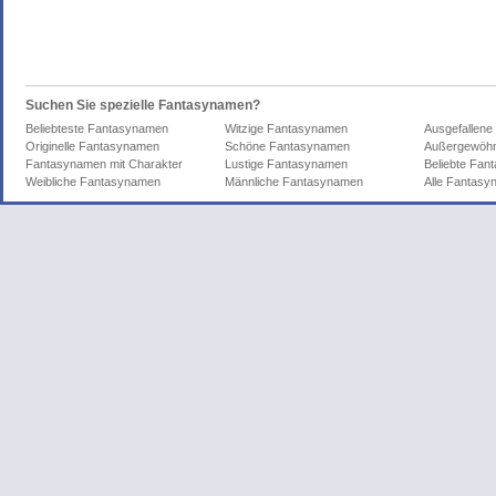
Suchen Sie spezielle Fantasynamen?
Beliebteste Fantasynamen
Witzige Fantasynamen
Ausgefallen
Originelle Fantasynamen
Schöne Fantasynamen
Außergewöhn
Fantasynamen mit Charakter
Lustige Fantasynamen
Beliebte Fa
Weibliche Fantasynamen
Männliche Fantasynamen
Alle Fantas