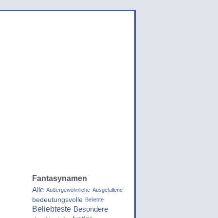
Fantasynamen
Alle
Außergewöhnliche
Ausgefallene
bedeutungsvolle
Beliebte
Beliebteste
Besondere