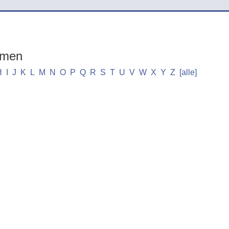
amen
H
I
J
K
L
M
N
O
P
Q
R
S
T
U
V
W
X
Y
Z
[alle]