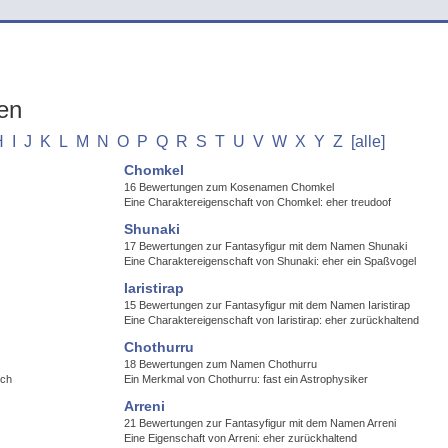
en
H
I
J
K
L
M
N
O
P
Q
R
S
T
U
V
W
X
Y
Z
[alle]
Chomkel
16 Bewertungen zum Kosenamen Chomkel
Eine Charaktereigenschaft von Chomkel: eher treudoof
Shunaki
17 Bewertungen zur Fantasyfigur mit dem Namen Shunaki
Eine Charaktereigenschaft von Shunaki: eher ein Spaßvogel
Iaristirap
15 Bewertungen zur Fantasyfigur mit dem Namen Iaristirap
Eine Charaktereigenschaft von Iaristirap: eher zurückhaltend
Chothurru
18 Bewertungen zum Namen Chothurru
ich
Ein Merkmal von Chothurru: fast ein Astrophysiker
Arreni
21 Bewertungen zur Fantasyfigur mit dem Namen Arreni
Eine Eigenschaft von Arreni: eher zurückhaltend