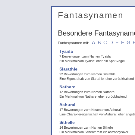
Fantasynamen
Besondere Fantasynam
A
B
C
D
E
F
G
Fantasynamen mit:
Tyaida
7 Bewertungen zum Namen Tyaida
Ein Merkmal von Tyaida: eher ein Spaßvogel
Slarathle
22 Bewertungen zum Namen Slarathle
Eine Eigenschaft von Slarathle: eher zurückhaltend
Nathare
12 Bewertungen zum Namen Nathare
Ein Merkmal von Nathare: eher zurückhaltend
Ashural
17 Bewertungen zum Kosenamen Ashural
Eine Charaktereigenschaft von Ashural: eher ängstl
Sithelle
14 Bewertungen zum Namen Sithelle
Ein Merkmal von Sithelle: fast ein Astrophysiker