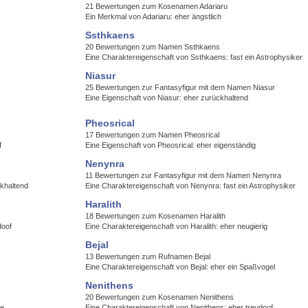
21 Bewertungen zum Kosenamen Adariaru
Ein Merkmal von Adariaru: eher ängstlich
Ssthkaens
20 Bewertungen zum Namen Ssthkaens
Eine Charaktereigenschaft von Ssthkaens: fast ein Astrophysiker
Niasur
25 Bewertungen zur Fantasyfigur mit dem Namen Niasur
Eine Eigenschaft von Niasur: eher zurückhaltend
Pheosrical
17 Bewertungen zum Namen Pheosrical
f
Eine Eigenschaft von Pheosrical: eher eigenständig
Nenynra
11 Bewertungen zur Fantasyfigur mit dem Namen Nenynra
ckhaltend
Eine Charaktereigenschaft von Nenynra: fast ein Astrophysiker
Haralith
18 Bewertungen zum Kosenamen Haralith
doof
Eine Charaktereigenschaft von Haralith: eher neugierig
Bejal
13 Bewertungen zum Rufnamen Bejal
Eine Charaktereigenschaft von Bejal: eher ein Spaßvogel
Nenithens
20 Bewertungen zum Kosenamen Nenithens
se
Eine Charaktereigenschaft von Nenithens: eher treudoof