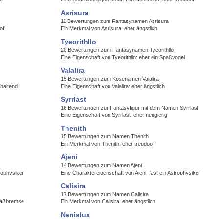
Asrisura
11 Bewertungen zum Fantasynamen Asrisura
of
Ein Merkmal von Asrisura: eher ängstlich
Tyeorithllo
20 Bewertungen zum Fantasynamen Tyeorithllo
Eine Eigenschaft von Tyeorithllo: eher ein Spaßvogel
Valalira
15 Bewertungen zum Kosenamen Valalira
khaltend
Eine Eigenschaft von Valalira: eher ängstlich
Syrrlast
16 Bewertungen zur Fantasyfigur mit dem Namen Syrrlast
Eine Eigenschaft von Syrrlast: eher neugierig
Thenith
15 Bewertungen zum Namen Thenith
Ein Merkmal von Thenith: eher treudoof
Ajeni
14 Bewertungen zum Namen Ajeni
rophysiker
Eine Charaktereigenschaft von Ajeni: fast ein Astrophysiker
Calisira
17 Bewertungen zum Namen Calisira
Spaßbremse
Ein Merkmal von Calisira: eher ängstlich
Nenislus