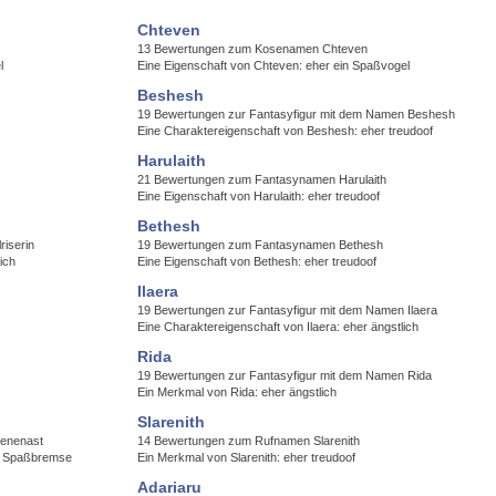
Chteven
13 Bewertungen zum Kosenamen Chteven
l
Eine Eigenschaft von Chteven: eher ein Spaßvogel
Beshesh
19 Bewertungen zur Fantasyfigur mit dem Namen Beshesh
Eine Charaktereigenschaft von Beshesh: eher treudoof
Harulaith
21 Bewertungen zum Fantasynamen Harulaith
Eine Eigenschaft von Harulaith: eher treudoof
Bethesh
riserin
19 Bewertungen zum Fantasynamen Bethesh
ich
Eine Eigenschaft von Bethesh: eher treudoof
Ilaera
19 Bewertungen zur Fantasyfigur mit dem Namen Ilaera
Eine Charaktereigenschaft von Ilaera: eher ängstlich
Rida
19 Bewertungen zur Fantasyfigur mit dem Namen Rida
Ein Merkmal von Rida: eher ängstlich
Slarenith
Fenenast
14 Bewertungen zum Rufnamen Slarenith
ne Spaßbremse
Ein Merkmal von Slarenith: eher treudoof
Adariaru