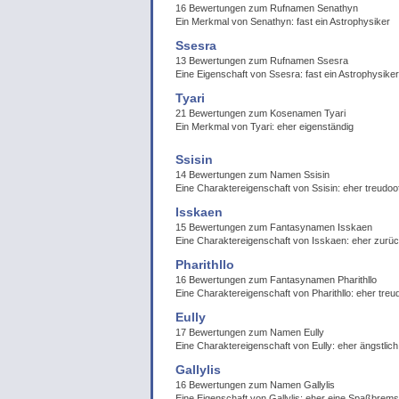
16 Bewertungen zum Rufnamen Senathyn
Ein Merkmal von Senathyn: fast ein Astrophysiker
Ssesra
13 Bewertungen zum Rufnamen Ssesra
Eine Eigenschaft von Ssesra: fast ein Astrophysiker
Tyari
21 Bewertungen zum Kosenamen Tyari
Ein Merkmal von Tyari: eher eigenständig
Ssisin
14 Bewertungen zum Namen Ssisin
Eine Charaktereigenschaft von Ssisin: eher treudoo
Isskaen
15 Bewertungen zum Fantasynamen Isskaen
Eine Charaktereigenschaft von Isskaen: eher zurü
Pharithllo
16 Bewertungen zum Fantasynamen Pharithllo
Eine Charaktereigenschaft von Pharithllo: eher treu
Eully
17 Bewertungen zum Namen Eully
Eine Charaktereigenschaft von Eully: eher ängstlich
Gallylis
16 Bewertungen zum Namen Gallylis
Eine Eigenschaft von Gallylis: eher eine Spaßbrem