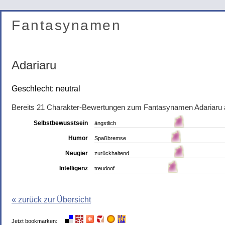
Fantasynamen
Adariaru
Geschlecht: neutral
Bereits 21 Charakter-Bewertungen zum Fantasynamen Adariaru
Selbstbewusstsein
ängstlich
Humor
Spaßbremse
Neugier
zurückhaltend
Intelligenz
treudoof
« zurück zur Übersicht
Jetzt bookmarken: