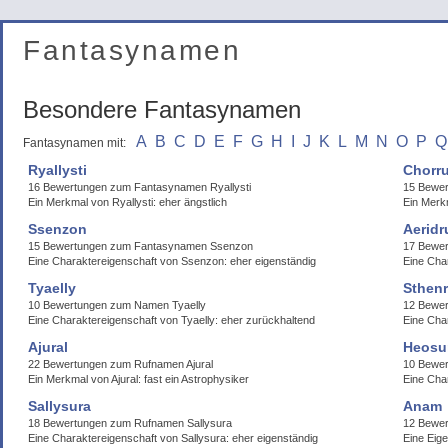
Fantasynamen
Besondere Fantasynamen
A
B
C
D
E
F
G
H
I
J
K
L
M
N
O
P
Q
Fantasynamen mit:
Ryallysti
Chorr
16 Bewertungen zum Fantasynamen Ryallysti
15 Bewe
Ein Merkmal von Ryallysti: eher ängstlich
Ein Merkm
Ssenzon
Aeridr
15 Bewertungen zum Fantasynamen Ssenzon
17 Bewer
Eine Charaktereigenschaft von Ssenzon: eher eigenständig
Eine Cha
Tyaelly
Sthen
10 Bewertungen zum Namen Tyaelly
12 Bewe
Eine Charaktereigenschaft von Tyaelly: eher zurückhaltend
Eine Char
Ajural
Heosu
22 Bewertungen zum Rufnamen Ajural
10 Bewer
Ein Merkmal von Ajural: fast ein Astrophysiker
Eine Cha
Sallysura
Anam
18 Bewertungen zum Rufnamen Sallysura
12 Bewe
Eine Charaktereigenschaft von Sallysura: eher eigenständig
Eine Eig