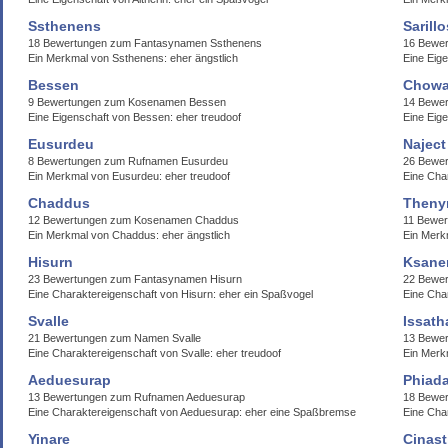
Ssthenens
Sarillo
18 Bewertungen zum Fantasynamen Ssthenens
16 Bewer
Ein Merkmal von Ssthenens: eher ängstlich
Eine Eige
Bessen
Chowa
9 Bewertungen zum Kosenamen Bessen
14 Bewer
Eine Eigenschaft von Bessen: eher treudoof
Eine Eige
Eusurdeu
Naject
8 Bewertungen zum Rufnamen Eusurdeu
26 Bewe
Ein Merkmal von Eusurdeu: eher treudoof
Eine Cha
Chaddus
Thenyr
12 Bewertungen zum Kosenamen Chaddus
11 Bewer
Ein Merkmal von Chaddus: eher ängstlich
Ein Merk
Hisurn
Ksane
23 Bewertungen zum Fantasynamen Hisurn
22 Bewe
Eine Charaktereigenschaft von Hisurn: eher ein Spaßvogel
Eine Cha
Svalle
Issath
21 Bewertungen zum Namen Svalle
13 Bewer
Eine Charaktereigenschaft von Svalle: eher treudoof
Ein Merkm
Aeduesurap
Phiada
13 Bewertungen zum Rufnamen Aeduesurap
18 Bewer
Eine Charaktereigenschaft von Aeduesurap: eher eine Spaßbremse
Eine Char
Yinare
Cinast