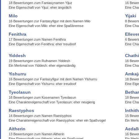
18 Bewertungen zum Fantasynamen Yijuz
16 Bewer
Eine Eigenschaft von Yijuz: eher ängstlich
Eine Char
Milo
Yijaki
16 Bewertungen zur Fantasyfigur mit dem Namen Milo
8 Bewert
Eine Eigenschaft von Milo: eher eine Spaßbremse
Eine Char
Fenithra
Elleve
17 Bewertungen zum Namen Fenithra
6 Bewert
Eine Eigenschaft von Fenithra: eher treudoof
Eine Char
Yiddesh
Chathi
19 Bewertungen zum Rufnamen Yiddesh
16 Bewer
Ein Merkmal von Yiddesh: eher eigenständig
Eine Cha
Yishurru
Amkaj
16 Bewertungen zur Fantasyfigur mit dem Namen Yishurru
18 Bewe
Eine Eigenschaft von Yishurru: eher treudoof
Eine Eige
Tyeolasun
Betha
16 Bewertungen zum Kosenamen Tyeolasun
18 Bewe
Eine Charaktereigenschaft von Tyeolasun: eher neugierig
Eine Cha
Raestyphos
Inthith
14 Bewertungen zum Namen Raestyphos
15 Bewer
Eine Charaktereigenschaft von Raestyphos: eher ein Spaßvogel
Ein Merkm
Aitherin
Aedal
13 Bewertungen zum Namen Aitherin
16 Bewer
Eine Eigenschaft von Aitherin: eher ein Spaßvogel
Ein Merk