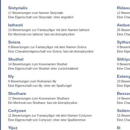
Sistyrialis
Ridasu
17 Bewertungen zum Namen Sistyrialis
12 Bewer
Eine Eigenschaft von Sistyrialis: eher ängstlich
Eine Char
Iathesti
Aedue
13 Bewertungen zur Fantasyfigur mit dem Namen Iathesti
25 Bewer
Ein Merkmal von Iathesti: fast ein Astrophysiker
Eine Char
Svisra
Sythu
9 Bewertungen zur Fantasyfigur mit dem Namen Svisra
9 Bewer
Eine Charaktereigenschaft von Svisra: fast ein Astrophysiker
Eine Eig
Shuthel
Sithiy
14 Bewertungen zum Kosenamen Shuthel
9 Bewert
Eine Eigenschaft von Shuthel: eher zurückhaltend
Eine Char
Illy
Esten
9 Bewertungen zum Rufnamen Illy
23 Bewe
Eine Eigenschaft von Illy: eher ein Spaßvogel
Eine Eig
Shuthare
Bessz
17 Bewertungen zum Kosenamen Shuthare
14 Bewe
Ein Merkmal von Shuthare: fast ein Astrophysiker
Eine Cha
Cortysen
Ssilen
11 Bewertungen zur Fantasyfigur mit dem Namen Cortysen
15 Bewer
Eine Eigenschaft von Cortysen: eher eine Spaßbremse
Eine Cha
Yijuz
Ili