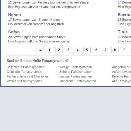
12 Bewertungen zur Fantasyfigur mit dem Namen Yinare
14 Bewer
Eine Eigenschaft von Yinare: fast ein Astrophysiker
Eine Eige
Nenen
Ssenu
17 Bewertungen zum Namen Nenen
18 Bewe
Ein Merkmal von Nenen: eher ängstlich
Eine Eig
Sofyn
Tinle
20 Bewertungen zum Kosenamen Sofyn
22 Bewer
Eine Eigenschaft von Sofyn: eher neugierig
Eine Eige
«
1
2
3
4
5
6
7
8
9
Suchen Sie spezielle Fantasynamen?
Beliebteste Fantasynamen
Witzige Fantasynamen
Ausgefallen
Originelle Fantasynamen
Schöne Fantasynamen
Außergewöhn
Fantasynamen mit Charakter
Lustige Fantasynamen
Beliebte Fa
Weibliche Fantasynamen
Männliche Fantasynamen
Alle Fantas