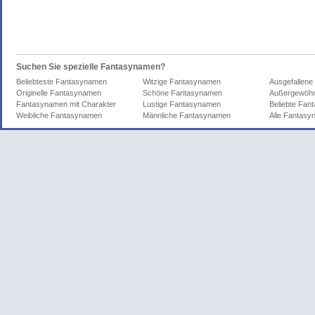
Suchen Sie spezielle Fantasynamen?
Beliebteste Fantasynamen
Witzige Fantasynamen
Ausgefallen
Originelle Fantasynamen
Schöne Fantasynamen
Außergewöhn
Fantasynamen mit Charakter
Lustige Fantasynamen
Beliebte Fa
Weibliche Fantasynamen
Männliche Fantasynamen
Alle Fantas