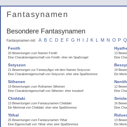
Fantasynamen
Besondere Fantasynamen
A
B
C
D
E
F
G
H
I
J
K
L
M
N
O
P
Q
Fantasynamen mit:
Fenith
Hyathe
20 Bewertungen zum Namen Fenith
13 Bewer
Eine Charaktereigenschaft von Fenith: eher ein Spaßvogel
Eine Char
Sstyszon
Bessy
21 Bewertungen zur Fantasyfigur mit dem Namen Sstyszon
19 Bewe
Eine Charaktereigenschaft von Sstyszon: eher eine Spaßbremse
Ein Merk
Sithenen
Nenit
19 Bewertungen zum Rufnamen Sithenen
12 Bewe
Eine Charaktereigenschaft von Sithenen: eher treudoof
Eine Cha
Chiddaki
Srrisl
13 Bewertungen zum Fantasynamen Chiddaki
16 Bewer
Ein Merkmal von Chiddaki: eher eine Spaßbremse
Eine Char
Yithal
Ridue
25 Bewertungen zum Fantasynamen Yithal
13 Bewer
Eine Eigenschaft von Yithal: eher eine Spaßbremse
Ein Merk