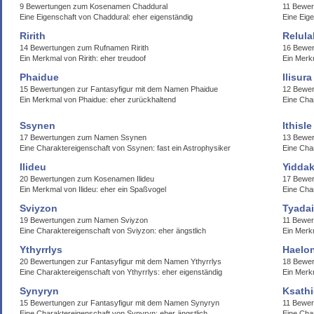
9 Bewertungen zum Kosenamen Chaddural
11 Bewer
Eine Eigenschaft von Chaddural: eher eigenständig
Eine Eige
Ririth
Relula
14 Bewertungen zum Rufnamen Ririth
16 Bewer
Ein Merkmal von Ririth: eher treudoof
Ein Merkm
Phaidue
Ilisura
15 Bewertungen zur Fantasyfigur mit dem Namen Phaidue
12 Bewer
Ein Merkmal von Phaidue: eher zurückhaltend
Eine Char
Ssynen
Ithisle
17 Bewertungen zum Namen Ssynen
13 Bewer
Eine Charaktereigenschaft von Ssynen: fast ein Astrophysiker
Eine Char
Ilideu
Yiddak
20 Bewertungen zum Kosenamen Ilideu
17 Bewer
Ein Merkmal von Ilideu: eher ein Spaßvogel
Eine Char
Sviyzon
Tyadai
19 Bewertungen zum Namen Sviyzon
11 Bewe
Eine Charaktereigenschaft von Sviyzon: eher ängstlich
Ein Merk
Ythyrrlys
Haelo
20 Bewertungen zur Fantasyfigur mit dem Namen Ythyrrlys
18 Bewe
Eine Charaktereigenschaft von Ythyrrlys: eher eigenständig
Ein Merk
Synyryn
Ksathi
15 Bewertungen zur Fantasyfigur mit dem Namen Synyryn
11 Bewer
Eine Charaktereigenschaft von Synyryn: eher ängstlich
Eine Char