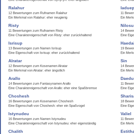
Ralahur
Iadue
12 Bewertungen zum Rufnamen Ralahur
11 Bewer
Ein Merkmal von Ralahur: eher neugierig
Ein Merk
Risty
Nilosu
11 Bewertungen zum Rufnamen Risty
14 Bewer
Eine Charaktereigenschaft von Risty: eher zurückhaltend
Eine Eige
Isrisup
Haeda
13 Bewertungen zum Namen Isrisup
19 Bewe
Eine Eigenschaft von Isrisup: eher zurückhaltend
Ein Merk
Alratar
Sin
12 Bewertungen zum Kosenamen Alratar
14 Bewer
Ein Merkmal von Alratar: eher ängstlich
Ein Merk
Arallo
Daedu
14 Bewertungen zum Fantasynamen Arallo
11 Bewe
Eine Charaktereigenschaft von Arallo: eher eine Spaßbremse
Eine Eig
Choshesh
Sharis
16 Bewertungen zum Kosenamen Choshesh
18 Bewe
Eine Eigenschaft von Choshesh: eher ein Spaßvogel
Eine Eige
Istynudeu
Valiel
16 Bewertungen zum Namen Istynudeu
11 Bewer
Eine Charaktereigenschaft von Istynudeu: eher eigenständig
Ein Merkm
Chalith
Estith