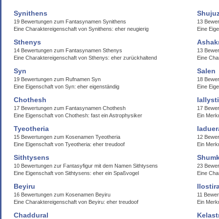
Synithens
Shuju
19 Bewertungen zum Fantasynamen Synithens
13 Bewe
Eine Charaktereigenschaft von Synithens: eher neugierig
Eine Eige
Sthenys
Ashak
14 Bewertungen zum Fantasynamen Sthenys
13 Bewer
Eine Charaktereigenschaft von Sthenys: eher zurückhaltend
Eine Cha
Syn
Salen
19 Bewertungen zum Rufnamen Syn
18 Bewer
Eine Eigenschaft von Syn: eher eigenständig
Eine Eige
Chothesh
Iallyst
17 Bewertungen zum Fantasynamen Chothesh
17 Bewer
Eine Eigenschaft von Chothesh: fast ein Astrophysiker
Ein Merkm
Tyeotheria
Iaduer
15 Bewertungen zum Kosenamen Tyeotheria
12 Bewer
Eine Eigenschaft von Tyeotheria: eher treudoof
Ein Merk
Sithtysens
Shumk
10 Bewertungen zur Fantasyfigur mit dem Namen Sithtysens
23 Bewe
Eine Eigenschaft von Sithtysens: eher ein Spaßvogel
Eine Cha
Beyiru
Ilostir
16 Bewertungen zum Kosenamen Beyiru
11 Bewer
Eine Charaktereigenschaft von Beyiru: eher treudoof
Ein Merkm
Chaddural
Kelast