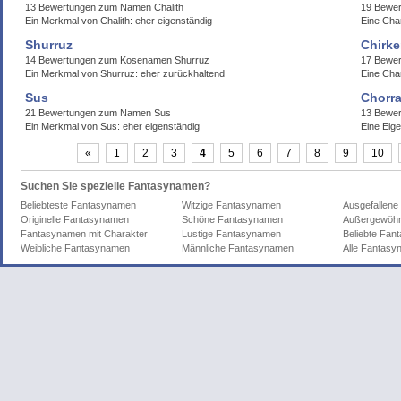
13 Bewertungen zum Namen Chalith
19 Bewer
Ein Merkmal von Chalith: eher eigenständig
Eine Char
Shurruz
Chirke
14 Bewertungen zum Kosenamen Shurruz
17 Bewer
Ein Merkmal von Shurruz: eher zurückhaltend
Eine Char
Sus
Chorra
21 Bewertungen zum Namen Sus
13 Bewer
Ein Merkmal von Sus: eher eigenständig
Eine Eige
«
1
2
3
4
5
6
7
8
9
10
Suchen Sie spezielle Fantasynamen?
Beliebteste Fantasynamen
Witzige Fantasynamen
Ausgefallen
Originelle Fantasynamen
Schöne Fantasynamen
Außergewöhn
Fantasynamen mit Charakter
Lustige Fantasynamen
Beliebte Fa
Weibliche Fantasynamen
Männliche Fantasynamen
Alle Fantas