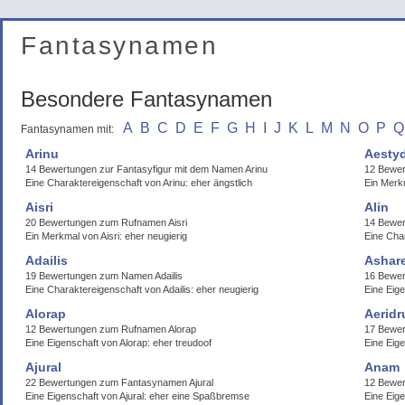
Fantasynamen
Besondere Fantasynamen
A
B
C
D
E
F
G
H
I
J
K
L
M
N
O
P
Q
Fantasynamen mit:
Arinu
Aesty
14 Bewertungen zur Fantasyfigur mit dem Namen Arinu
12 Bewe
Eine Charaktereigenschaft von Arinu: eher ängstlich
Ein Merk
Aisri
Alin
20 Bewertungen zum Rufnamen Aisri
14 Bewer
Ein Merkmal von Aisri: eher neugierig
Eine Char
Adailis
Ashar
19 Bewertungen zum Namen Adailis
16 Bewe
Eine Charaktereigenschaft von Adailis: eher neugierig
Eine Eige
Alorap
Aeridr
12 Bewertungen zum Rufnamen Alorap
17 Bewer
Eine Eigenschaft von Alorap: eher treudoof
Eine Eige
Ajural
Anam
22 Bewertungen zum Fantasynamen Ajural
12 Bewe
Eine Eigenschaft von Ajural: eher eine Spaßbremse
Eine Eig