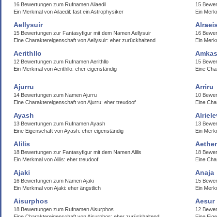
16 Bewertungen zum Rufnamen Ailaedil
15 Bewe
Ein Merkmal von Ailaedil: fast ein Astrophysiker
Ein Merkm
Aellysuir
Alraei
15 Bewertungen zur Fantasyfigur mit dem Namen Aellysuir
16 Bewer
Eine Charaktereigenschaft von Aellysuir: eher zurückhaltend
Ein Merk
Aerithllo
Amka
12 Bewertungen zum Rufnamen Aerithllo
15 Bewer
Ein Merkmal von Aerithllo: eher eigenständig
Eine Cha
Ajurru
Arriru
14 Bewertungen zum Namen Ajurru
10 Bewer
Eine Charaktereigenschaft von Ajurru: eher treudoof
Eine Char
Ayash
Alriel
13 Bewertungen zum Rufnamen Ayash
13 Bewer
Eine Eigenschaft von Ayash: eher eigenständig
Ein Merkm
Alilis
Aethe
18 Bewertungen zur Fantasyfigur mit dem Namen Alilis
18 Bewe
Ein Merkmal von Alilis: eher treudoof
Eine Cha
Ajaki
Anaja
16 Bewertungen zum Namen Ajaki
15 Bewer
Ein Merkmal von Ajaki: eher ängstlich
Ein Merk
Aisurphos
Aesur
18 Bewertungen zum Rufnamen Aisurphos
12 Bewe
Eine Charaktereigenschaft von Aisurphos: eher zurückhaltend
Eine Eige