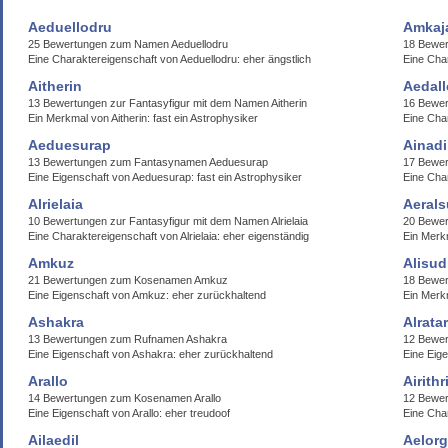
Aeduellodru
Amkaj
25 Bewertungen zum Namen Aeduellodru
18 Bewe
Eine Charaktereigenschaft von Aeduellodru: eher ängstlich
Eine Cha
Aitherin
Aedal
13 Bewertungen zur Fantasyfigur mit dem Namen Aitherin
16 Bewer
Ein Merkmal von Aitherin: fast ein Astrophysiker
Eine Char
Aeduesurap
Ainadi
13 Bewertungen zum Fantasynamen Aeduesurap
17 Bewer
Eine Eigenschaft von Aeduesurap: fast ein Astrophysiker
Eine Char
Alrielaia
Aeral
10 Bewertungen zur Fantasyfigur mit dem Namen Alrielaia
20 Bewer
Eine Charaktereigenschaft von Alrielaia: eher eigenständig
Ein Merk
Amkuz
Alisud
21 Bewertungen zum Kosenamen Amkuz
18 Bewer
Eine Eigenschaft von Amkuz: eher zurückhaltend
Ein Merkm
Ashakra
Alratar
13 Bewertungen zum Rufnamen Ashakra
12 Bewer
Eine Eigenschaft von Ashakra: eher zurückhaltend
Eine Eige
Arallo
Airithr
14 Bewertungen zum Kosenamen Arallo
12 Bewer
Eine Eigenschaft von Arallo: eher treudoof
Eine Char
Ailaedil
Aelor