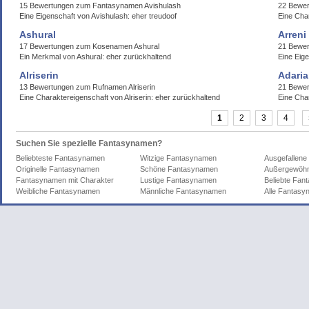
15 Bewertungen zum Fantasynamen Avishulash
22 Bewe
Eine Eigenschaft von Avishulash: eher treudoof
Eine Cha
Ashural
Arreni
17 Bewertungen zum Kosenamen Ashural
21 Bewer
Ein Merkmal von Ashural: eher zurückhaltend
Eine Eige
Alriserin
Adaria
13 Bewertungen zum Rufnamen Alriserin
21 Bewer
Eine Charaktereigenschaft von Alriserin: eher zurückhaltend
Eine Cha
1
2
3
4
Suchen Sie spezielle Fantasynamen?
Beliebteste Fantasynamen
Witzige Fantasynamen
Ausgefallen
Originelle Fantasynamen
Schöne Fantasynamen
Außergewöhn
Fantasynamen mit Charakter
Lustige Fantasynamen
Beliebte Fa
Weibliche Fantasynamen
Männliche Fantasynamen
Alle Fantas