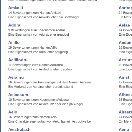
Amkaki
Asrira
14 Bewertungen zum Namen Amkaki
14 Bewer
Eine Eigenschaft von Amkaki: eher ein Spaßvogel
Ein Merkm
Addral
Aelae
9 Bewertungen zum Kosenamen Addral
14 Bewe
Eine Eigenschaft von Addral: eher treudoof
Eine Eige
Ailillo
Aedair
19 Bewertungen zum Namen Ailillo
18 Bewer
Eine Eigenschaft von Ailillo: eher neugierig
Eine Eige
Aelillodru
Aesurn
11 Bewertungen zum Namen Aelillodru
10 Bewer
Eine Eigenschaft von Aelillodru: eher treudoof
Eine Eige
Aeralnu
Airisti
16 Bewertungen zur Fantasyfigur mit dem Namen Aeralnu
17 Bewer
Ein Merkmal von Aeralnu: eher zurückhaltend
Eine Eige
Aelaesum
Athes
10 Bewertungen zum Kosenamen Aelaesum
15 Bewe
Eine Eigenschaft von Aelaesum: eher ein Spaßvogel
Eine Eig
Aelo
Alraer
16 Bewertungen zum Namen Aelo
14 Bewer
Eine Charaktereigenschaft von Aelo: fast ein Astrophysiker
Ein Merkm
Avishulash
Aena