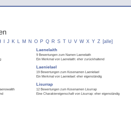
en
H
I
J
K
L
M
N
O
P
Q
R
S
T
U
V
W
X
Y
Z
[alle]
Laenelaith
9 Bewertungen zum Namen Laenelaith
g
Ein Merkmal von Laenelaith: eher zurückhaltend
Laenielael
19 Bewertungen zum Kosenamen Laenielael
Ein Merkmal von Laenielael: eher eigenständig
Lisurrap
aenowalith
12 Bewertungen zum Kosenamen Lisurrap
end
Eine Charaktereigenschaft von Lisurrap: eher eigenständig