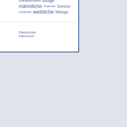
lustige
charakterstarke
männliche
Schöne
Originelle
weibliche
Witzige
schönste
Datenschutz
Impressum