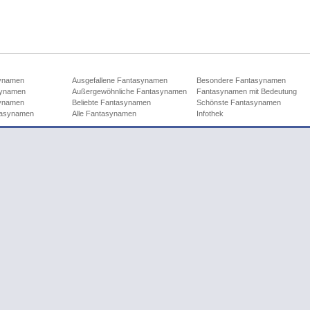
synamen
Ausgefallene Fantasynamen
Besondere Fantasynamen
synamen
Außergewöhnliche Fantasynamen
Fantasynamen mit Bedeutung
synamen
Beliebte Fantasynamen
Schönste Fantasynamen
tasynamen
Alle Fantasynamen
Infothek