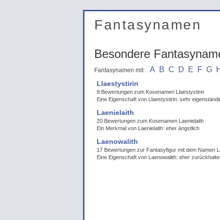
Fantasynamen
Besondere Fantasynam
A
B
C
D
E
F
G
Fantasynamen mit:
Llaestystirin
9 Bewertungen zum Kosenamen Llaestystirin
Eine Eigenschaft von Llaestystirin: sehr eigenständi
Laenielaith
20 Bewertungen zum Kosenamen Laenielaith
Ein Merkmal von Laenielaith: eher ängstlich
Laenowalith
17 Bewertungen zur Fantasyfigur mit dem Namen L
Eine Eigenschaft von Laenowalith: eher zurückhalt