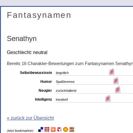
Fantasynamen
Senathyn
Geschlecht: neutral
Bereits 16 Charakter-Bewertungen zum Fantasynamen Senathy
Selbstbewusstsein
ängstlich
Humor
Spaßbremse
Neugier
zurückhaltend
Intelligenz
treudoof
« zurück zur Übersicht
Jetzt bookmarken: