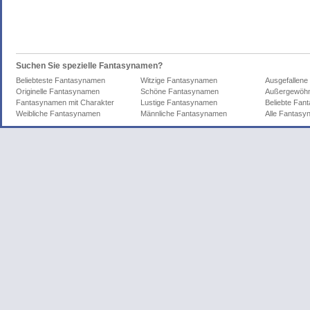
Suchen Sie spezielle Fantasynamen?
Beliebteste Fantasynamen
Witzige Fantasynamen
Ausgefallen
Originelle Fantasynamen
Schöne Fantasynamen
Außergewöhn
Fantasynamen mit Charakter
Lustige Fantasynamen
Beliebte Fa
Weibliche Fantasynamen
Männliche Fantasynamen
Alle Fantas