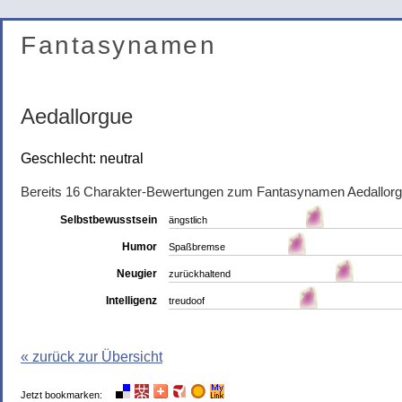
Fantasynamen
Aedallorgue
Geschlecht: neutral
Bereits 16 Charakter-Bewertungen zum Fantasynamen Aedallor
Selbstbewusstsein
ängstlich
Humor
Spaßbremse
Neugier
zurückhaltend
Intelligenz
treudoof
« zurück zur Übersicht
Jetzt bookmarken: