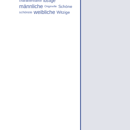
lustige
charakterstarke
männliche
Schöne
Originelle
weibliche
Witzige
schönste