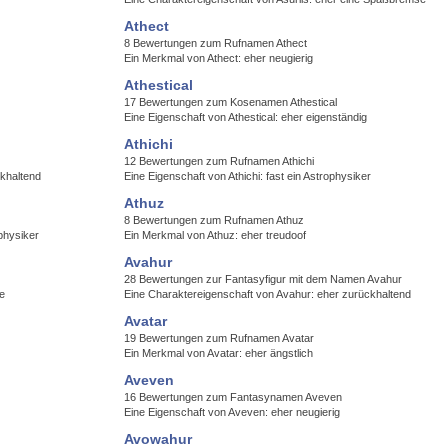
Athect
8 Bewertungen zum Rufnamen Athect
Ein Merkmal von Athect: eher neugierig
Athestical
17 Bewertungen zum Kosenamen Athestical
Eine Eigenschaft von Athestical: eher eigenständig
Athichi
12 Bewertungen zum Rufnamen Athichi
ckhaltend
Eine Eigenschaft von Athichi: fast ein Astrophysiker
Athuz
8 Bewertungen zum Rufnamen Athuz
ophysiker
Ein Merkmal von Athuz: eher treudoof
Avahur
28 Bewertungen zur Fantasyfigur mit dem Namen Avahur
e
Eine Charaktereigenschaft von Avahur: eher zurückhaltend
Avatar
19 Bewertungen zum Rufnamen Avatar
Ein Merkmal von Avatar: eher ängstlich
Aveven
16 Bewertungen zum Fantasynamen Aveven
Eine Eigenschaft von Aveven: eher neugierig
Avowahur