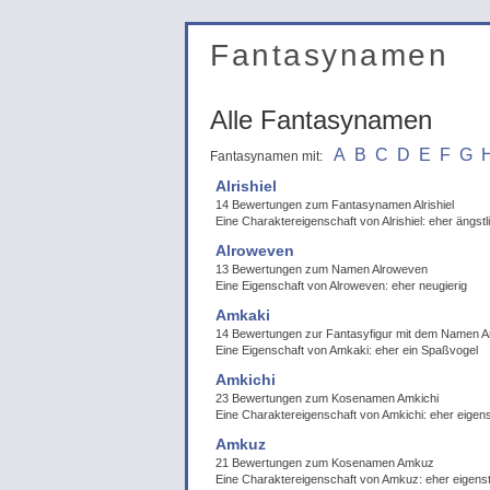
Fantasynamen
Alle Fantasynamen
A
B
C
D
E
F
G
Fantasynamen mit:
Alrishiel
14 Bewertungen zum Fantasynamen Alrishiel
Eine Charaktereigenschaft von Alrishiel: eher ängstl
Alroweven
13 Bewertungen zum Namen Alroweven
Eine Eigenschaft von Alroweven: eher neugierig
Amkaki
14 Bewertungen zur Fantasyfigur mit dem Namen 
Eine Eigenschaft von Amkaki: eher ein Spaßvogel
Amkichi
23 Bewertungen zum Kosenamen Amkichi
Eine Charaktereigenschaft von Amkichi: eher eigen
Amkuz
21 Bewertungen zum Kosenamen Amkuz
Eine Charaktereigenschaft von Amkuz: eher eigens