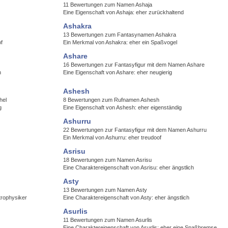
11 Bewertungen zum Namen Ashaja
Eine Eigenschaft von Ashaja: eher zurückhaltend
Ashakra
13 Bewertungen zum Fantasynamen Ashakra
f
Ein Merkmal von Ashakra: eher ein Spaßvogel
Ashare
16 Bewertungen zur Fantasyfigur mit dem Namen Ashare
h
Eine Eigenschaft von Ashare: eher neugierig
Ashesh
hel
8 Bewertungen zum Rufnamen Ashesh
g
Eine Eigenschaft von Ashesh: eher eigenständig
Ashurru
22 Bewertungen zur Fantasyfigur mit dem Namen Ashurru
Ein Merkmal von Ashurru: eher treudoof
Asrisu
18 Bewertungen zum Namen Asrisu
Eine Charaktereigenschaft von Asrisu: eher ängstlich
Asty
13 Bewertungen zum Namen Asty
trophysiker
Eine Charaktereigenschaft von Asty: eher ängstlich
Asurlis
11 Bewertungen zum Namen Asurlis
Eine Charaktereigenschaft von Asurlis: eher eine Spaßbremse