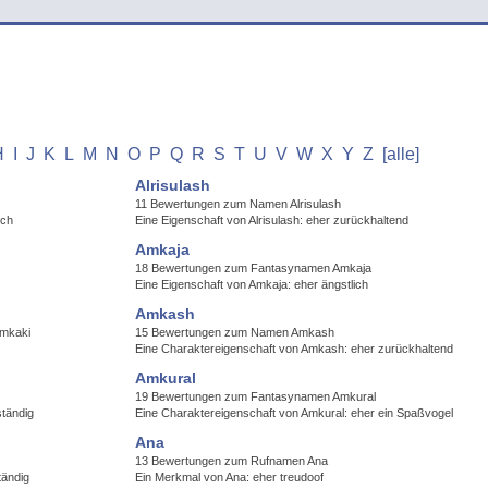
H
I
J
K
L
M
N
O
P
Q
R
S
T
U
V
W
X
Y
Z
[alle]
Alrisulash
11 Bewertungen zum Namen Alrisulash
ich
Eine Eigenschaft von Alrisulash: eher zurückhaltend
Amkaja
18 Bewertungen zum Fantasynamen Amkaja
Eine Eigenschaft von Amkaja: eher ängstlich
Amkash
Amkaki
15 Bewertungen zum Namen Amkash
Eine Charaktereigenschaft von Amkash: eher zurückhaltend
Amkural
19 Bewertungen zum Fantasynamen Amkural
ständig
Eine Charaktereigenschaft von Amkural: eher ein Spaßvogel
Ana
13 Bewertungen zum Rufnamen Ana
tändig
Ein Merkmal von Ana: eher treudoof