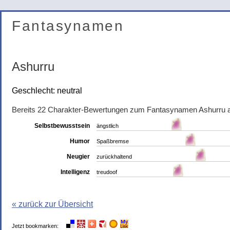
Fantasynamen
Ashurru
Geschlecht: neutral
Bereits 22 Charakter-Bewertungen zum Fantasynamen Ashurru 
Selbstbewusstsein
ängstlich
Humor
Spaßbremse
Neugier
zurückhaltend
Intelligenz
treudoof
« zurück zur Übersicht
Jetzt bookmarken: