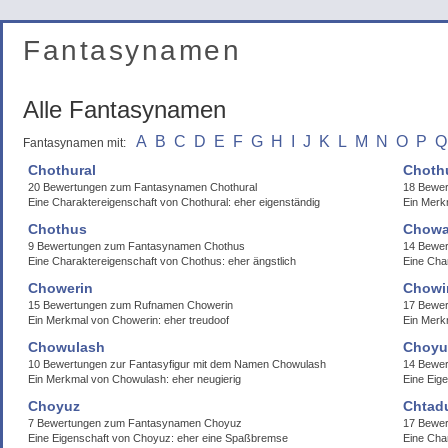
Fantasynamen
Alle Fantasynamen
A
B
C
D
E
F
G
H
I
J
K
L
M
N
O
P
Q
Fantasynamen mit:
Chothural
Choth
20 Bewertungen zum Fantasynamen Chothural
18 Bewer
Eine Charaktereigenschaft von Chothural: eher eigenständig
Ein Merk
Chothus
Chowa
9 Bewertungen zum Fantasynamen Chothus
14 Bewer
Eine Charaktereigenschaft von Chothus: eher ängstlich
Eine Cha
Chowerin
Chowi
15 Bewertungen zum Rufnamen Chowerin
17 Bewe
Ein Merkmal von Chowerin: eher treudoof
Ein Merkm
Chowulash
Choyu
10 Bewertungen zur Fantasyfigur mit dem Namen Chowulash
14 Bewer
Ein Merkmal von Chowulash: eher neugierig
Eine Eig
Choyuz
Chtad
7 Bewertungen zum Fantasynamen Choyuz
17 Bewe
Eine Eigenschaft von Choyuz: eher eine Spaßbremse
Eine Char