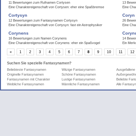
11 Bewertungen zum Rufnamen Cortysen
13 Bewe
Eine Charaktereigenschaft von Cortysen: eher eine Spaßbremse
Eine Cha
Cortysyn
Coryn
12 Bewertungen zum Fantasynamen Cortysyn
26 Bewe
Eine Charaktereigenschaft von Cortysyn: fast ein Astrophysiker
Eine Cha
Corynens
Coryn
16 Bewertungen zum Namen Corynens
14 Bewe
Eine Charaktereigenschaft von Corynens: eher ein Spaßvogel
Ein Merk
«
1
2
3
4
5
6
7
8
9
10
11
12
Suchen Sie spezielle Fantasynamen?
Beliebteste Fantasynamen
Witzige Fantasynamen
Ausgefallen
Originelle Fantasynamen
Schöne Fantasynamen
Außergewöhn
Fantasynamen mit Charakter
Lustige Fantasynamen
Beliebte Fa
Weibliche Fantasynamen
Männliche Fantasynamen
Alle Fantas