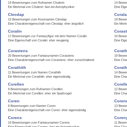
19 Bewertungen zum Rufnamen Chulerin
14 Bewer
Ein Merkmal von Chulerin: fast ein Astrophysiker
Eine Eige
Cleodap
Corala
15 Bewertungen zum Kosenamen Cleodap
19 Bewer
Eine Charaktereigenschaft von Cleodap: eher ängstlich
Ein Merk
Coralin
Corast
17 Bewertungen zur Fantasyfigur mit dem Namen Coralin
10 Bewer
Eine Eigenschaft von Coralin: eher neugierig
Eine Eige
Corastens
Corath
20 Bewertungen zum Fantasynamen Corastens
19 Bewer
Eine Charaktereigenschaft von Corastens: eher zurückhaltend
Eine Char
Corathith
Corat
11 Bewertungen zum Namen Corathith
14 Bewe
Ein Merkmal von Corathith: eher eigenständig
Eine Cha
Corellen
Corell
9 Bewertungen zum Rufnamen Corellen
12 Bewer
Ein Merkmal von Corellen: eher ein Spaßvogel
Eine Char
Coren
Coren
8 Bewertungen zum Namen Coren
13 Bewe
Eine Charaktereigenschaft von Coren: eher eigenständig
Eine Cha
Corens
Coren
16 Bewertungen zum Fantasynamen Corens
11 Bewe
Eine Eigenschaft von Corens: fast ein Astrophysiker
Eine Cha