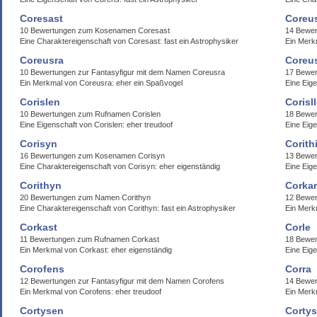
Coresast
Coreu
10 Bewertungen zum Kosenamen Coresast
14 Bewe
Eine Charaktereigenschaft von Coresast: fast ein Astrophysiker
Ein Merk
Coreusra
Coreu
10 Bewertungen zur Fantasyfigur mit dem Namen Coreusra
17 Bewe
Ein Merkmal von Coreusra: eher ein Spaßvogel
Eine Eig
Corislen
Corisl
10 Bewertungen zum Rufnamen Corislen
18 Bewer
Eine Eigenschaft von Corislen: eher treudoof
Eine Eige
Corisyn
Corith
16 Bewertungen zum Kosenamen Corisyn
13 Bewer
Eine Charaktereigenschaft von Corisyn: eher eigenständig
Eine Eige
Corithyn
Corka
20 Bewertungen zum Namen Corithyn
12 Bewe
Eine Charaktereigenschaft von Corithyn: fast ein Astrophysiker
Ein Merk
Corkast
Corle
11 Bewertungen zum Rufnamen Corkast
18 Bewe
Ein Merkmal von Corkast: eher eigenständig
Eine Eige
Corofens
Corra
12 Bewertungen zur Fantasyfigur mit dem Namen Corofens
14 Bewe
Ein Merkmal von Corofens: eher treudoof
Ein Merk
Cortysen
Cortys