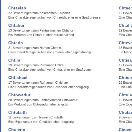
Chtaeish
Chtae
22 Bewertungen zum Kosenamen Chtaeish
12 Bewe
Eine Charaktereigenschaft von Chtaeish: eher eine Spaßbremse
Eine Cha
Chtahur
Chtali
13 Bewertungen zum Fantasynamen Chtahur
19 Bewer
Ein Merkmal von Chtahur: eher zurückhaltend
Eine Char
Chterin
Chtev
21 Bewertungen zum Namen Chterin
13 Bewe
Eine Charaktereigenschaft von Chterin: eher eigenständig
Ein Merk
Chtira
Chtisa
19 Bewertungen zum Rufnamen Chtira
12 Bewer
Eine Charaktereigenschaft von Chtira: eher ein Spaßvogel
Eine Char
Chtishael
Chtish
17 Bewertungen zum Rufnamen Chtishael
19 Bewer
Eine Charaktereigenschaft von Chtishael: eher neugierig
Eine Char
Chtowadur
Chtula
20 Bewertungen zum Fantasynamen Chtowadur
12 Bewer
Ein Merkmal von Chtowadur: eher ängstlich
Eine Eige
Chtulaith
Chula
11 Bewertungen zum Namen Chtulaith
9 Bewert
Eine Eigenschaft von Chtulaith: eher neugierig
Eine Cha
Chulerin
Cinast