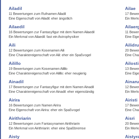
Ailadil
Ailae
11 Bewertungen zum Rufnamen Ailadil
17 Bewer
Eine Eigenschaft von Ailadil: eher ängstlich
Ein Merkm
Ailaedil
Ailaer
16 Bewertungen zur Fantasyfigur mit dem Namen Ailaedil
11 Bewer
Ein Merkmal von Ailaedil: fast ein Astrophysiker
Eine Eige
Aili
Ailidru
12 Bewertungen zum Kosenamen Aili
20 Bewer
Eine Charaktereigenschaft von Aili: eher ein Spaßvogel
Eine Char
Ailillo
Ailost
19 Bewertungen zum Kosenamen Ailillo
13 Bewer
Eine Charaktereigenschaft von Ailillo: eher neugierig
Eine Eige
Ainadil
Ainaru
17 Bewertungen zur Fantasyfigur mit dem Namen Ainadil
12 Bewer
Eine Charaktereigenschaft von Ainadil: eher eigenständig
Ein Merk
Airira
Airisti
16 Bewertungen zum Namen Airira
17 Bewer
Eine Eigenschaft von Airira: eher ein Spaßvogel
Eine Char
Airithriarin
Aisri
12 Bewertungen zum Fantasynamen Airithriarin
20 Bewer
Ein Merkmal von Airithriarin: eher eine Spaßbremse
Ein Merkm
Aisty
Aistyr