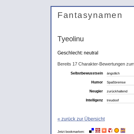
Fantasynamen
Tyeolinu
Geschlecht: neutral
Bereits 17 Charakter-Bewertungen zu
Selbstbewusstsein
ängstlich
Humor
Spaßbremse
Neugier
zurückhaltend
Intelligenz
treudoof
« zurück zur Übersicht
Jetzt bookmarken: