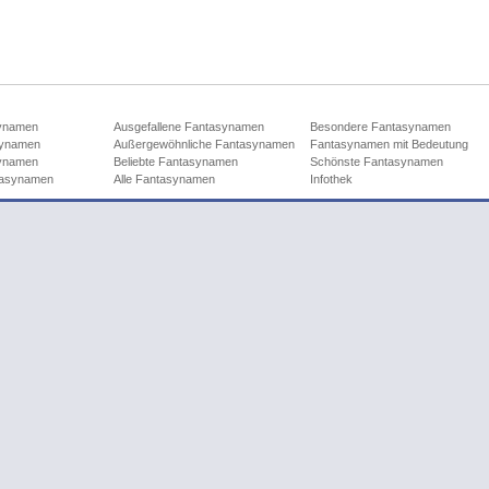
synamen
Ausgefallene Fantasynamen
Besondere Fantasynamen
synamen
Außergewöhnliche Fantasynamen
Fantasynamen mit Bedeutung
synamen
Beliebte Fantasynamen
Schönste Fantasynamen
tasynamen
Alle Fantasynamen
Infothek