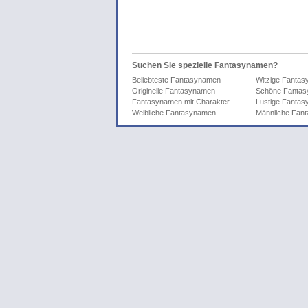
Suchen Sie spezielle Fantasynamen?
Beliebteste Fantasynamen
Witzige Fanta
Originelle Fantasynamen
Schöne Fanta
Fantasynamen mit Charakter
Lustige Fanta
Weibliche Fantasynamen
Männliche Fan