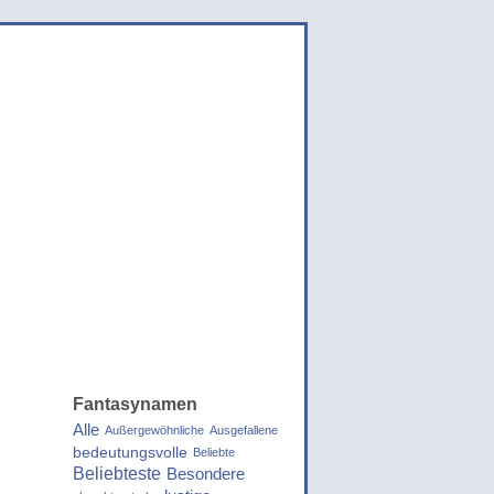
Fantasynamen
Alle
Außergewöhnliche
Ausgefallene
bedeutungsvolle
Beliebte
Beliebteste
Besondere