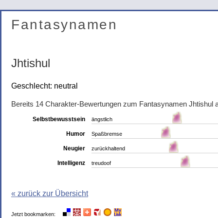
Fantasynamen
Jhtishul
Geschlecht: neutral
Bereits 14 Charakter-Bewertungen zum Fantasynamen Jhtishul 
Selbstbewusstsein
ängstlich
Humor
Spaßbremse
Neugier
zurückhaltend
Intelligenz
treudoof
« zurück zur Übersicht
Jetzt bookmarken: