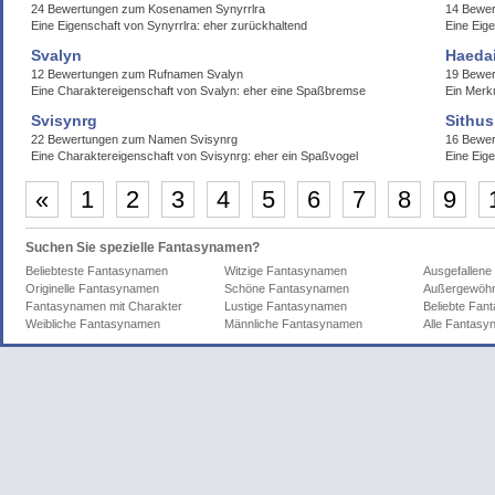
24 Bewertungen zum Kosenamen Synyrrlra
14 Bewer
Eine Eigenschaft von Synyrrlra: eher zurückhaltend
Eine Eig
Svalyn
Haeda
12 Bewertungen zum Rufnamen Svalyn
19 Bewe
Eine Charaktereigenschaft von Svalyn: eher eine Spaßbremse
Ein Merk
Svisynrg
Sithus
22 Bewertungen zum Namen Svisynrg
16 Bewer
Eine Charaktereigenschaft von Svisynrg: eher ein Spaßvogel
Eine Eige
«
1
2
3
4
5
6
7
8
9
Suchen Sie spezielle Fantasynamen?
Beliebteste Fantasynamen
Witzige Fantasynamen
Ausgefallen
Originelle Fantasynamen
Schöne Fantasynamen
Außergewöhn
Fantasynamen mit Charakter
Lustige Fantasynamen
Beliebte Fa
Weibliche Fantasynamen
Männliche Fantasynamen
Alle Fantas