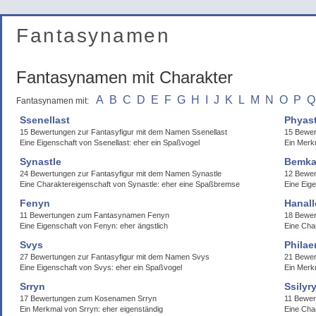
Fantasynamen
Fantasynamen mit Charakter
A
B
C
D
E
F
G
H
I
J
K
L
M
N
O
P
Q
Fantasynamen mit:
Ssenellast
Phyast
15 Bewertungen zur Fantasyfigur mit dem Namen Ssenellast
15 Bewer
Eine Eigenschaft von Ssenellast: eher ein Spaßvogel
Ein Merkm
Synastle
Bemka
24 Bewertungen zur Fantasyfigur mit dem Namen Synastle
12 Bewe
Eine Charaktereigenschaft von Synastle: eher eine Spaßbremse
Eine Eig
Fenyn
Hanal
11 Bewertungen zum Fantasynamen Fenyn
18 Bewer
Eine Eigenschaft von Fenyn: eher ängstlich
Eine Cha
Svys
Philaer
27 Bewertungen zur Fantasyfigur mit dem Namen Svys
21 Bewer
Eine Eigenschaft von Svys: eher ein Spaßvogel
Ein Merkm
Srryn
Ssilyr
17 Bewertungen zum Kosenamen Srryn
11 Bewer
Ein Merkmal von Srryn: eher eigenständig
Eine Char