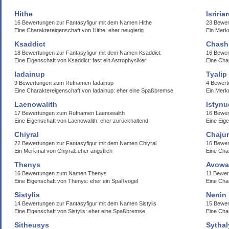
Hithe
Isriria
16 Bewertungen zur Fantasyfigur mit dem Namen Hithe
23 Bewer
Eine Charaktereigenschaft von Hithe: eher neugierig
Ein Merkm
Ksaddict
Chash
18 Bewertungen zur Fantasyfigur mit dem Namen Ksaddict
16 Bewe
Eine Eigenschaft von Ksaddict: fast ein Astrophysiker
Eine Cha
Iadainup
Tyalip
9 Bewertungen zum Rufnamen Iadainup
4 Bewert
Eine Charaktereigenschaft von Iadainup: eher eine Spaßbremse
Ein Merkm
Laenowalith
Istyn
17 Bewertungen zum Rufnamen Laenowalith
16 Bewe
Eine Eigenschaft von Laenowalith: eher zurückhaltend
Eine Eig
Chiyral
Chajur
22 Bewertungen zur Fantasyfigur mit dem Namen Chiyral
16 Bewer
Ein Merkmal von Chiyral: eher ängstlich
Eine Char
Thenys
Avowa
16 Bewertungen zum Namen Thenys
11 Bewe
Eine Eigenschaft von Thenys: eher ein Spaßvogel
Eine Cha
Sistylis
Nenin
14 Bewertungen zur Fantasyfigur mit dem Namen Sistylis
15 Bewe
Eine Eigenschaft von Sistylis: eher eine Spaßbremse
Eine Cha
Sitheusys
Sythal