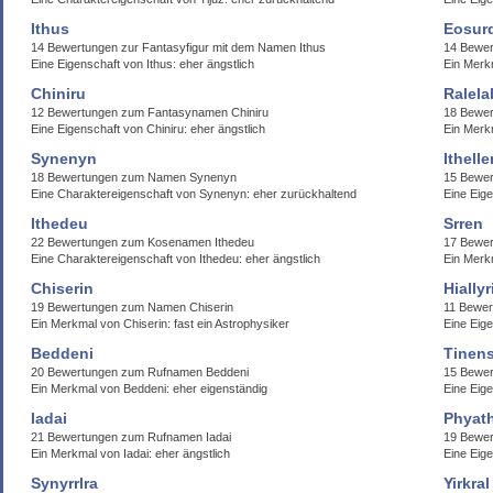
Ithus
Eosur
14 Bewertungen zur Fantasyfigur mit dem Namen Ithus
14 Bewe
Eine Eigenschaft von Ithus: eher ängstlich
Ein Merk
Chiniru
Ralelal
12 Bewertungen zum Fantasynamen Chiniru
18 Bewer
Eine Eigenschaft von Chiniru: eher ängstlich
Ein Merkm
Synenyn
Ithell
18 Bewertungen zum Namen Synenyn
15 Bewer
Eine Charaktereigenschaft von Synenyn: eher zurückhaltend
Eine Eige
Ithedeu
Srren
22 Bewertungen zum Kosenamen Ithedeu
17 Bewe
Eine Charaktereigenschaft von Ithedeu: eher ängstlich
Ein Merkm
Chiserin
Hiallyr
19 Bewertungen zum Namen Chiserin
11 Bewer
Ein Merkmal von Chiserin: fast ein Astrophysiker
Eine Eige
Beddeni
Tinen
20 Bewertungen zum Rufnamen Beddeni
15 Bewe
Ein Merkmal von Beddeni: eher eigenständig
Eine Eige
Iadai
Phyath
21 Bewertungen zum Rufnamen Iadai
19 Bewer
Ein Merkmal von Iadai: eher ängstlich
Eine Eig
Synyrrlra
Yirkral