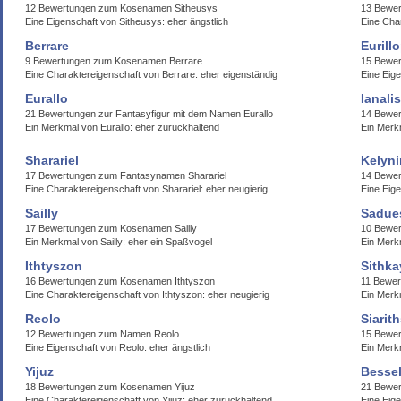
12 Bewertungen zum Kosenamen Sitheusys
13 Bewe
Eine Eigenschaft von Sitheusys: eher ängstlich
Eine Cha
Berrare
Eurill
9 Bewertungen zum Kosenamen Berrare
15 Bewer
Eine Charaktereigenschaft von Berrare: eher eigenständig
Eine Eige
Eurallo
Ianalis
21 Bewertungen zur Fantasyfigur mit dem Namen Eurallo
14 Bewer
Ein Merkmal von Eurallo: eher zurückhaltend
Ein Merkm
Sharariel
Kelyni
17 Bewertungen zum Fantasynamen Sharariel
14 Bewer
Eine Charaktereigenschaft von Sharariel: eher neugierig
Eine Eige
Sailly
Sadue
17 Bewertungen zum Kosenamen Sailly
10 Bewe
Ein Merkmal von Sailly: eher ein Spaßvogel
Ein Merk
Ithtyszon
Sithka
16 Bewertungen zum Kosenamen Ithtyszon
11 Bewer
Eine Charaktereigenschaft von Ithtyszon: eher neugierig
Ein Merk
Reolo
Siarit
12 Bewertungen zum Namen Reolo
15 Bewer
Eine Eigenschaft von Reolo: eher ängstlich
Ein Merk
Yijuz
Bessel
18 Bewertungen zum Kosenamen Yijuz
21 Bewer
Eine Charaktereigenschaft von Yijuz: eher zurückhaltend
Eine Eige