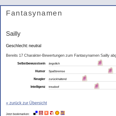
Fantasynamen
Sailly
Geschlecht: neutral
Bereits 17 Charakter-Bewertungen zum Fantasynamen Sailly ab
Selbstbewusstsein
ängstlich
Humor
Spaßbremse
Neugier
zurückhaltend
Intelligenz
treudoof
« zurück zur Übersicht
Jetzt bookmarken: