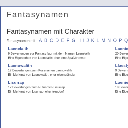
Fantasynamen
Fantasynamen mit Charakter
A
B
C
D
E
F
G
H
I
J
K
L
M
N
O
P
Q
Fantasynamen mit:
Laenelaith
Laenie
9 Bewertungen zur Fantasyfigur mit dem Namen Laenelaith
20 Bewer
Eine Eigenschaft von Laenelaith: eher eine Spaßbremse
Eine Eige
Laenowalith
Llaest
17 Bewertungen zum Kosenamen Laenowalith
9 Bewert
Ein Merkmal von Laenowalith: eher eigenständig
Eine Eige
Lisurrap
Laenie
12 Bewertungen zum Rufnamen Lisurrap
19 Bewer
Ein Merkmal von Lisurrap: eher treudoof
Eine Eige