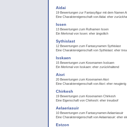
Aidai
19 Bewertungen zur Fantasyfigur mit dem Namen Ai
Eine Charaktereigenschaft von Aidai: eher zurückha
Issen
13 Bewertungen zum Rufnamen Issen
Ein Merkmal von Issen: eher ängstlich
Sythislast
12 Bewertungen zum Fantasynamen Sythislast
Eine Charaktereigenschaft von Sythislast: eher tre
Isskaen
15 Bewertungen zum Kosenamen Isskaen
Ein Merkmal von Isskaen: eher zurückhaltend
Aisri
20 Bewertungen zum Kosenamen Aisri
Eine Charaktereigenschaft von Aisri: eher neugierig
Chirkesh
19 Bewertungen zum Kosenamen Chirkesh
Eine Eigenschaft von Chirkesh: eher treudoof
Aelaeriasuir
10 Bewertungen zum Fantasynamen Aelaeriasuir
Eine Charaktereigenschaft von Aelaeriasuir: eher 
Estzon