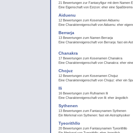
21 Bewertungen zur Fantasyfigur mit dem Namen 
Eine Eigenschaft von Estzon: eher eine Spaßbrems
Aiduenu
12 Bewertungen zum Kosenamen Aiduenu
Eine Charaktereigenschaft von Aiduenu: eher eigen
Berrarja
13 Bewertungen zum Namen Berrarja
Eine Charaktereigenschaft von Berrarja: fast ein As
Chanakra
17 Bewertungen zum Kosenamen Chanakra
Eine Charaktereigenschaft von Chanakra: eher ei
Chojuz
12 Bewertungen zum Kosenamen Chojuz
Eine Charaktereigenschaft von Chojuz: eher ein S
Ili
16 Bewertungen zum Rufnamen Ili
Eine Charaktereigenschaft von Ili: eher ängstlich
Sythenen
13 Bewertungen zum Fantasynamen Sythenen
Ein Merkmal von Sythenen: fast ein Astrophysiker
Tyeorithllo
20 Bewertungen zum Fantasynamen Tyeorithllo
Ein Merkmal von Tyeorithllo: eher ängstlich