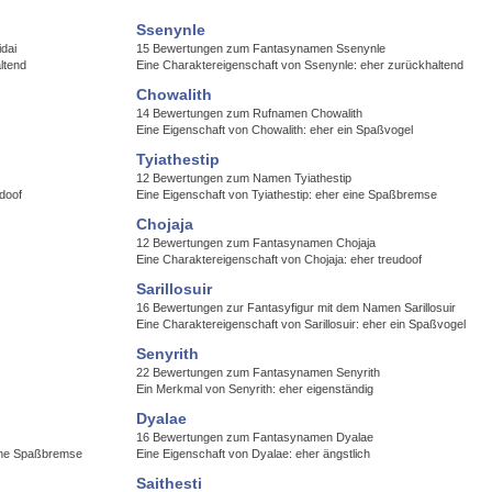
Ssenynle
dai
15 Bewertungen zum Fantasynamen Ssenynle
ltend
Eine Charaktereigenschaft von Ssenynle: eher zurückhaltend
Chowalith
14 Bewertungen zum Rufnamen Chowalith
Eine Eigenschaft von Chowalith: eher ein Spaßvogel
Tyiathestip
12 Bewertungen zum Namen Tyiathestip
udoof
Eine Eigenschaft von Tyiathestip: eher eine Spaßbremse
Chojaja
12 Bewertungen zum Fantasynamen Chojaja
Eine Charaktereigenschaft von Chojaja: eher treudoof
Sarillosuir
16 Bewertungen zur Fantasyfigur mit dem Namen Sarillosuir
Eine Charaktereigenschaft von Sarillosuir: eher ein Spaßvogel
Senyrith
22 Bewertungen zum Fantasynamen Senyrith
Ein Merkmal von Senyrith: eher eigenständig
Dyalae
16 Bewertungen zum Fantasynamen Dyalae
eine Spaßbremse
Eine Eigenschaft von Dyalae: eher ängstlich
Saithesti