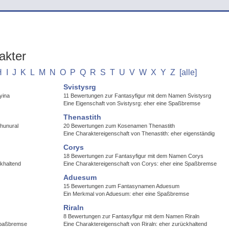
akter
H
I
J
K
L
M
N
O
P
Q
R
S
T
U
V
W
X
Y
Z
[alle]
Svistysrg
yina
11 Bewertungen zur Fantasyfigur mit dem Namen Svistysrg
Eine Eigenschaft von Svistysrg: eher eine Spaßbremse
Thenastith
hunural
20 Bewertungen zum Kosenamen Thenastith
Eine Charaktereigenschaft von Thenastith: eher eigenständig
Corys
18 Bewertungen zur Fantasyfigur mit dem Namen Corys
ckhaltend
Eine Charaktereigenschaft von Corys: eher eine Spaßbremse
Aduesum
15 Bewertungen zum Fantasynamen Aduesum
Ein Merkmal von Aduesum: eher eine Spaßbremse
Riraln
8 Bewertungen zur Fantasyfigur mit dem Namen Riraln
 Spaßbremse
Eine Charaktereigenschaft von Riraln: eher zurückhaltend