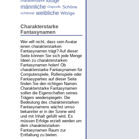
lustige
charakterstarke
männliche
Schöne
Originelle
weibliche
Witzige
schönste
Charakterstarke
Fantasynamen
Wer will nicht, dass sein Avatar
einen charakterstarken
Fantasynamen trägt? Auf dieser
Seite können Sie sich jede Menge
Ideen zu charakterstarken
Fantasynamen holen! Ob
charakterstarke Fantasynamen für
Computerspiele, Rollenspiele oder
Fantasyparties auf dieser Seite
finden Sie den richtigen Namen.
Charakterstarke Fantasynamen
sollen die Eigenschaften seines
Trägers wiederspiegeln. Die
Bedeutung des charakterstarken
Fantasynamens wächst umso
bekannter er in der Szene wird
und mit Inhalt gefüllt wird. Es
müssen Erfolge erzielt werden um
dem charakterstarken
Fantasynamen Raum zur
Entfaltung zu bieten.