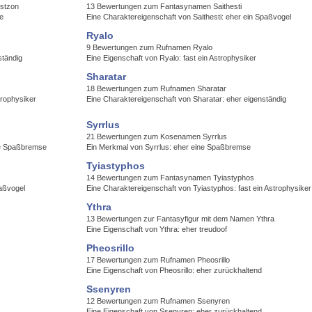
Estzon
13 Bewertungen zum Fantasynamen Saithesti
e
Eine Charaktereigenschaft von Saithesti: eher ein Spaßvogel
Ryalo
9 Bewertungen zum Rufnamen Ryalo
ständig
Eine Eigenschaft von Ryalo: fast ein Astrophysiker
Sharatar
18 Bewertungen zum Rufnamen Sharatar
trophysiker
Eine Charaktereigenschaft von Sharatar: eher eigenständig
Syrrlus
21 Bewertungen zum Kosenamen Syrrlus
ne Spaßbremse
Ein Merkmal von Syrrlus: eher eine Spaßbremse
Tyiastyphos
14 Bewertungen zum Fantasynamen Tyiastyphos
paßvogel
Eine Charaktereigenschaft von Tyiastyphos: fast ein Astrophysiker
Ythra
13 Bewertungen zur Fantasyfigur mit dem Namen Ythra
Eine Eigenschaft von Ythra: eher treudoof
Pheosrillo
17 Bewertungen zum Rufnamen Pheosrillo
Eine Eigenschaft von Pheosrillo: eher zurückhaltend
Ssenyren
12 Bewertungen zum Rufnamen Ssenyren
Eine Eigenschaft von Ssenyren: eher zurückhaltend