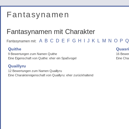
Fantasynamen
Fantasynamen mit Charakter
A
B
C
D
E
F
G
H
I
J
K
L
M
N
O
P
Q
Fantasynamen mit:
Quithe
Quasri
9 Bewertungen zum Namen Quithe
16 Bewer
Eine Eigenschaft von Quithe: eher ein Spaßvogel
Eine Cha
Quaillyru
12 Bewertungen zum Namen Quaillyru
Eine Charaktereigenschaft von Quaillyru: eher zurückhaltend