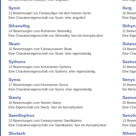
Synin
Svrg
13 Bewertungen zur Fantasyfigur mit dem Namen Synin
16 Bewer
Eine Charaktereigenschaft von Synin: eher ängstlich
Eine Eige
Sthenellrg
Sithyn
14 Bewertungen zum Rufnamen Sthenellrg
11 Bewer
Eine Charaktereigenschaft von Sthenellrg: fast ein Astrophysiker
Eine Eige
Skain
Sidais
15 Bewertungen zum Fantasynamen Skain
14 Bewer
Eine Charaktereigenschaft von Skain: eher eigenständig
Eine Char
Sythens
Sastu
13 Bewertungen zum Kosenamen Sythens
10 Bewe
Eine Charaktereigenschaft von Sythens: eher eigenständig
Eine Eig
Synra
Senys
17 Bewertungen zum Kosenamen Synra
15 Bewe
Eine Charaktereigenschaft von Synra: eher eigenständig
Ein Merk
Siasty
Saesu
16 Bewertungen zum Namen Siasty
20 Bewe
Eine Eigenschaft von Siasty: fast ein Astrophysiker
Eine Cha
Saerillophos
Senof
13 Bewertungen zum Fantasynamen Saerillophos
13 Bewer
Eine Charaktereigenschaft von Saerillophos: fast ein Astrophysiker
Eine Eige
Shulash
Sthen