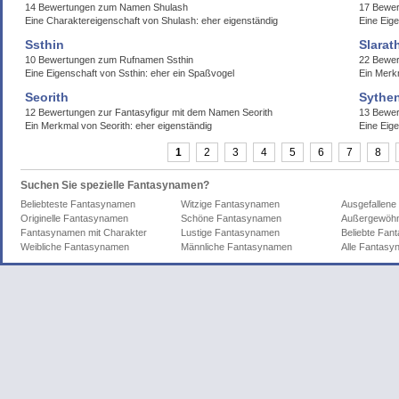
14 Bewertungen zum Namen Shulash
17 Bewer
Eine Charaktereigenschaft von Shulash: eher eigenständig
Eine Eig
Ssthin
Slarat
10 Bewertungen zum Rufnamen Ssthin
22 Bewer
Eine Eigenschaft von Ssthin: eher ein Spaßvogel
Ein Merk
Seorith
Sythen
12 Bewertungen zur Fantasyfigur mit dem Namen Seorith
13 Bewer
Ein Merkmal von Seorith: eher eigenständig
Eine Eig
1
2
3
4
5
6
7
8
Suchen Sie spezielle Fantasynamen?
Beliebteste Fantasynamen
Witzige Fantasynamen
Ausgefallen
Originelle Fantasynamen
Schöne Fantasynamen
Außergewöhn
Fantasynamen mit Charakter
Lustige Fantasynamen
Beliebte Fa
Weibliche Fantasynamen
Männliche Fantasynamen
Alle Fantas