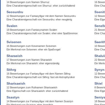
14 Bewertungen zum Namen Shurruz
16 Bewer
Eine Charaktereigenschaft von Shurruz: eher zurückhaltend
Eine Char
Seosurdru
Sseni
12 Bewertungen zur Fantasyfigur mit dem Namen Seosurdru
12 Bewe
Eine Charaktereigenschaft von Seosurdru: eher neugierig
Eine Eige
Svalen
Senell
19 Bewertungen zum Fantasynamen Svalen
21 Bewe
Eine Charaktereigenschaft von Svalen: eher eine Spaßbremse
Eine Cha
Svisenen
Saerit
16 Bewertungen zum Kosenamen Svisenen
10 Bewer
Ein Merkmal von Svisenen: eher ein Spaßvogel
Eine Cha
Sharaeish
Shalul
17 Bewertungen zum Namen Sharaeish
22 Bewer
Ein Merkmal von Sharaeish: eher eigenständig
Ein Merk
Sithrg
Synyn
16 Bewertungen zur Fantasyfigur mit dem Namen Sithrg
12 Bewer
Eine Charaktereigenschaft von Sithrg: fast ein Astrophysiker
Eine Char
Sharisaeish
Shiel
12 Bewertungen zum Rufnamen Sharisaeish
8 Bewert
Eine Eigenschaft von Sharisaeish: eher zurückhaltend
Eine Eige
Ssastyn
Seniy
14 Bewertungen zur Fantasyfigur mit dem Namen Ssastyn
18 Bewer
Ein Merkmal von Ssastyn: eher ängstlich
Eine Eige