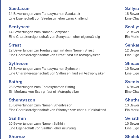
Saedasuir
Sallys
14 Bewertungen zum Fantasynamen Saedasuir
18 Bewer
Eine Eigenschaft von Saedasuir: eher zurückhaltend
Eine Char
Sentysast
Seoll
14 Bewertungen zum Namen Sentysast
12 Bewer
Eine Charaktereigenschaft von Sentysast: eher eigenständig
Ein Merk
Srrast
Senka
12 Bewertungen zur Fantasyfigur mit dem Namen Srrast
12 Bewe
Eine Charaktereigenschaft von Srrast: fast ein Astrophysiker
Eine Eig
Sythesen
Shisae
13 Bewertungen zum Fantasynamen Sythesen
10 Bewer
Eine Charaktereigenschaft von Sythesen: fast ein Astrophysiker
Eine Eige
Ssthrg
Ssenis
25 Bewertungen zum Fantasynamen Ssthrg
16 Bewer
Ein Merkmal von Ssthrg: fast ein Astrophysiker
Eine Cha
Sthentyszon
Shuth
15 Bewertungen zum Namen Sthentyszon
13 Bewer
Eine Charaktereigenschaft von Sthentyszon: eher zurückhaltend
Ein Merkm
Ssilithin
Svisit
20 Bewertungen zum Namen Ssilithin
10 Bewer
Eine Eigenschaft von Ssilithin: eher neugierig
Eine Eige
Shurruz
Shalel