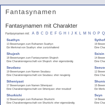
Fantasynamen
Fantasynamen mit Charakter
A
B
C
D
E
F
G
H
I
J
K
L
M
N
O
P
Q
Fantasynamen mit:
Ssathyn
Sytho
13 Bewertungen zum Rufnamen Ssathyn
19 Bewer
Ein Merkmal von Ssathyn: eher zurückhaltend
Eine Char
Shujesh
Ssisin
18 Bewertungen zum Fantasynamen Shujesh
14 Bewer
Eine Charaktereigenschaft von Shujesh: eher eigenständig
Eine Char
Seudasu
Sseus
19 Bewertungen zum Namen Seudasu
12 Bewe
Eine Charaktereigenschaft von Seudasu: eher neugierig
Eine Cha
Stheniyast
Shuni
17 Bewertungen zum Namen Stheniyast
15 Bewer
Eine Charaktereigenschaft von Stheniyast: eher treudoof
Ein Merk
Shurkichi
Svyn
12 Bewertungen zum Rufnamen Shurkichi
14 Bewe
Eine Charaktereigenschaft von Shurkichi: eher eigenständig
Eine Cha