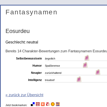
Fantasynamen
Eosurdeu
Geschlecht: neutral
Bereits 14 Charakter-Bewertungen zum Fantasynamen Eosurde
Selbstbewusstsein
ängstlich
Humor
Spaßbremse
Neugier
zurückhaltend
Intelligenz
treudoof
« zurück zur Übersicht
Jetzt bookmarken: