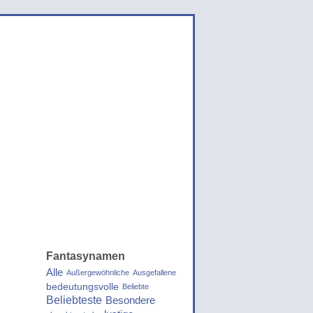
Fantasynamen
Alle
Außergewöhnliche
Ausgefallene
bedeutungsvolle
Beliebte
Beliebteste
Besondere