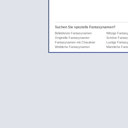
Suchen Sie spezielle Fantasynamen?
Beliebteste Fantasynamen
Witzige Fanta
Originelle Fantasynamen
Schöne Fanta
Fantasynamen mit Charakter
Lustige Fanta
Weibliche Fantasynamen
Männliche Fan