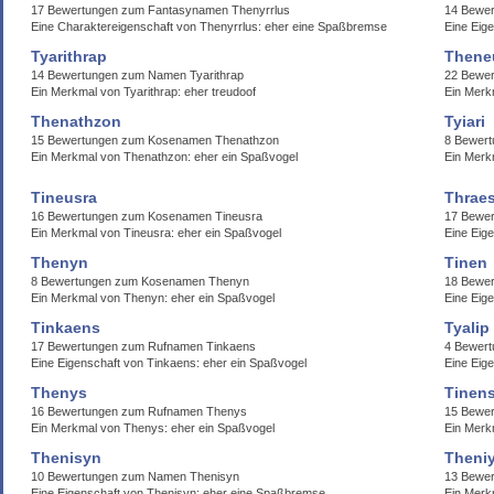
17 Bewertungen zum Fantasynamen Thenyrrlus
14 Bewe
Eine Charaktereigenschaft von Thenyrrlus: eher eine Spaßbremse
Eine Eig
Tyarithrap
Thene
14 Bewertungen zum Namen Tyarithrap
22 Bewe
Ein Merkmal von Tyarithrap: eher treudoof
Ein Merk
Thenathzon
Tyiari
15 Bewertungen zum Kosenamen Thenathzon
8 Bewert
Ein Merkmal von Thenathzon: eher ein Spaßvogel
Ein Merkm
Tineusra
Thraes
16 Bewertungen zum Kosenamen Tineusra
17 Bewe
Ein Merkmal von Tineusra: eher ein Spaßvogel
Eine Eige
Thenyn
Tinen
8 Bewertungen zum Kosenamen Thenyn
18 Bewe
Ein Merkmal von Thenyn: eher ein Spaßvogel
Eine Eig
Tinkaens
Tyalip
17 Bewertungen zum Rufnamen Tinkaens
4 Bewert
Eine Eigenschaft von Tinkaens: eher ein Spaßvogel
Eine Eige
Thenys
Tinen
16 Bewertungen zum Rufnamen Thenys
15 Bewe
Ein Merkmal von Thenys: eher ein Spaßvogel
Ein Merk
Thenisyn
Theni
10 Bewertungen zum Namen Thenisyn
13 Bewe
Eine Eigenschaft von Thenisyn: eher eine Spaßbremse
Ein Merk