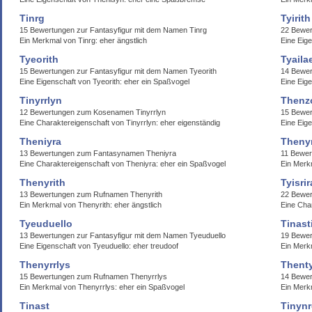
Tinrg
Tyirith
15 Bewertungen zur Fantasyfigur mit dem Namen Tinrg
22 Bewer
Ein Merkmal von Tinrg: eher ängstlich
Eine Eige
Tyeorith
Tyaila
15 Bewertungen zur Fantasyfigur mit dem Namen Tyeorith
14 Bewer
Eine Eigenschaft von Tyeorith: eher ein Spaßvogel
Eine Eige
Tinyrrlyn
Thenz
12 Bewertungen zum Kosenamen Tinyrrlyn
15 Bewe
Eine Charaktereigenschaft von Tinyrrlyn: eher eigenständig
Eine Eige
Theniyra
Thenyr
13 Bewertungen zum Fantasynamen Theniyra
11 Bewer
Eine Charaktereigenschaft von Theniyra: eher ein Spaßvogel
Ein Merk
Thenyrith
Tyisri
13 Bewertungen zum Rufnamen Thenyrith
22 Bewer
Ein Merkmal von Thenyrith: eher ängstlich
Eine Cha
Tyeuduello
Tinast
13 Bewertungen zur Fantasyfigur mit dem Namen Tyeuduello
19 Bewer
Eine Eigenschaft von Tyeuduello: eher treudoof
Ein Merkm
Thenyrrlys
Thent
15 Bewertungen zum Rufnamen Thenyrrlys
14 Bewe
Ein Merkmal von Thenyrrlys: eher ein Spaßvogel
Ein Merk
Tinast
Tinyn