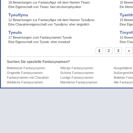
18 Bewertungen zur Fantasyfigur mit dem Namen Tinast
15 Bewer
Eine Eigenschaft von Tinast: fast ein Astrophysiker
Ein Merk
Tyeullynu
Tyarit
12 Bewertungen zur Fantasyfigur mit dem Namen Tyeullynu
15 Bewer
Eine Charaktereigenschaft von Tyeullynu: eher ängstlich
Eine Eige
Tyeulo
Tinyrr
17 Bewertungen zum Fantasynamen Tyeulo
15 Bewer
Eine Eigenschaft von Tyeulo: eher treudoof
Eine Char
1
2
3
»
Suchen Sie spezielle Fantasynamen?
Beliebteste Fantasynamen
Witzige Fantasynamen
Ausgefallen
Originelle Fantasynamen
Schöne Fantasynamen
Außergewöhn
Fantasynamen mit Charakter
Lustige Fantasynamen
Beliebte Fa
Weibliche Fantasynamen
Männliche Fantasynamen
Alle Fantas