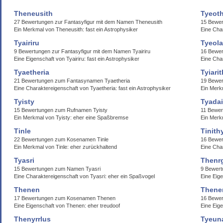
Theneusith
Tyeoth
27 Bewertungen zur Fantasyfigur mit dem Namen Theneusith
15 Bewer
Ein Merkmal von Theneusith: fast ein Astrophysiker
Eine Char
Tyairiru
Tyeol
9 Bewertungen zur Fantasyfigur mit dem Namen Tyairiru
16 Bewe
Eine Eigenschaft von Tyairiru: fast ein Astrophysiker
Eine Cha
Tyaetheria
Tyiarit
21 Bewertungen zum Fantasynamen Tyaetheria
19 Bewer
Eine Charaktereigenschaft von Tyaetheria: fast ein Astrophysiker
Ein Merkm
Tyisty
Tyadai
15 Bewertungen zum Rufnamen Tyisty
11 Bewe
Ein Merkmal von Tyisty: eher eine Spaßbremse
Ein Merk
Tinle
Tinith
22 Bewertungen zum Kosenamen Tinle
16 Bewer
Ein Merkmal von Tinle: eher zurückhaltend
Eine Cha
Tyasri
Thenr
15 Bewertungen zum Namen Tyasri
9 Bewer
Eine Charaktereigenschaft von Tyasri: eher ein Spaßvogel
Eine Eig
Thenen
Thene
17 Bewertungen zum Kosenamen Thenen
16 Bewe
Eine Eigenschaft von Thenen: eher treudoof
Eine Eig
Thenyrrlus
Tyeun