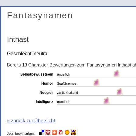
Fantasynamen
Inthast
Geschlecht: neutral
Bereits 13 Charakter-Bewertungen zum Fantasynamen Inthast a
Selbstbewusstsein
ängstlich
Humor
Spaßbremse
Neugier
zurückhaltend
Intelligenz
treudoof
« zurück zur Übersicht
Jetzt bookmarken: