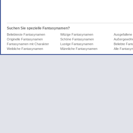
Suchen Sie spezielle Fantasynamen?
Beliebteste Fantasynamen
Witzige Fantasynamen
Ausgefallen
Originelle Fantasynamen
Schöne Fantasynamen
Außergewöhn
Fantasynamen mit Charakter
Lustige Fantasynamen
Beliebte Fa
Weibliche Fantasynamen
Männliche Fantasynamen
Alle Fantas