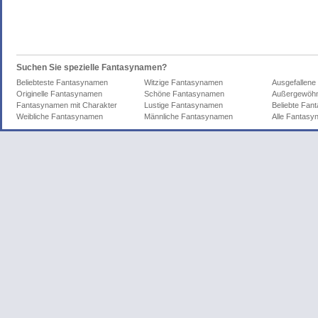
Suchen Sie spezielle Fantasynamen?
Beliebteste Fantasynamen
Witzige Fantasynamen
Ausgefallen
Originelle Fantasynamen
Schöne Fantasynamen
Außergewöhn
Fantasynamen mit Charakter
Lustige Fantasynamen
Beliebte Fa
Weibliche Fantasynamen
Männliche Fantasynamen
Alle Fantas