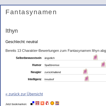
Fantasynamen
Ithyn
Geschlecht: neutral
Bereits 13 Charakter-Bewertungen zum Fantasynamen Ithyn ab
Selbstbewusstsein
ängstlich
Humor
Spaßbremse
Neugier
zurückhaltend
Intelligenz
treudoof
« zurück zur Übersicht
Jetzt bookmarken: