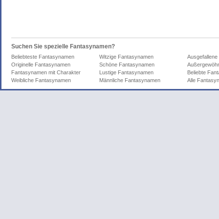
Suchen Sie spezielle Fantasynamen?
Beliebteste Fantasynamen
Witzige Fantasynamen
Ausgefallen
Originelle Fantasynamen
Schöne Fantasynamen
Außergewöhn
Fantasynamen mit Charakter
Lustige Fantasynamen
Beliebte Fa
Weibliche Fantasynamen
Männliche Fantasynamen
Alle Fantas